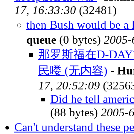
17, 16:33:30
(32481)
then Bush would be a
queue
(0 bytes)
2005-
那罗斯福在D-D
民喽 (无内容)
-
Hu
17, 20:52:09
(3256
Did he tell amer
(88 bytes)
2005-6
Can't understand thes