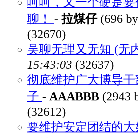
呵呵，又一个硬是要
聊！
-
拉煤仔
(696 by
(32670)
吴聊无理又无知 (无
15:43:03
(32637)
彻底维护广大博导干
子
-
AAABBB
(2943 
(32612)
要维护安定团结的大