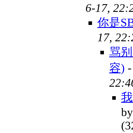
6-17, 22:
你是S
17, 22
骂别
容)
22:4
我
by
(3