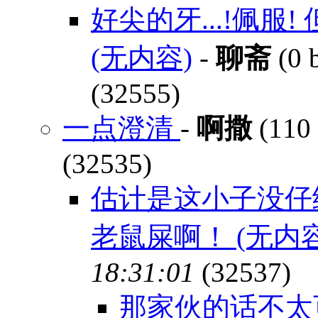
好尖的牙...!佩服! 
(无内容)
-
聊斋
(0 
(32555)
一点澄清
-
啊撒
(110 
(32535)
估计是这小子没仔细
老鼠屎啊！ (无内容
18:31:01
(32537)
那家伙的话不太