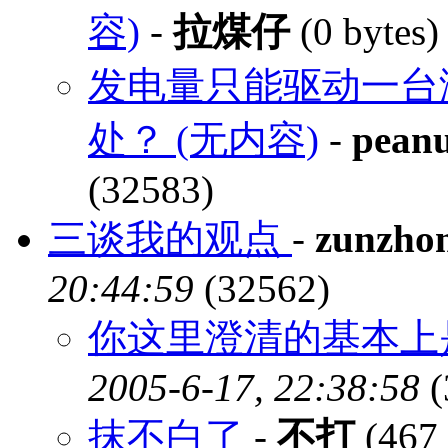
容)
-
拉煤仔
(0 bytes
发电量只能驱动一台
处？ (无内容)
-
pean
(32583)
三谈我的观点
-
zunzho
20:44:59
(32562)
你这里澄清的基本上
2005-6-17, 22:38:58
(
抹不白了
-
不打
(467 