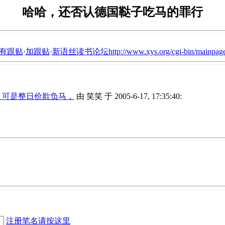
哈哈，还否认德国鞑子吃马的罪行
有跟贴
·
加跟贴
·
新语丝读书论坛http://www.xys.org/cgi-bin/mainpage
，可是整日价欺负马，
由 笑笑 于 2005-6-17, 17:35:40:
注册笔名请按这里