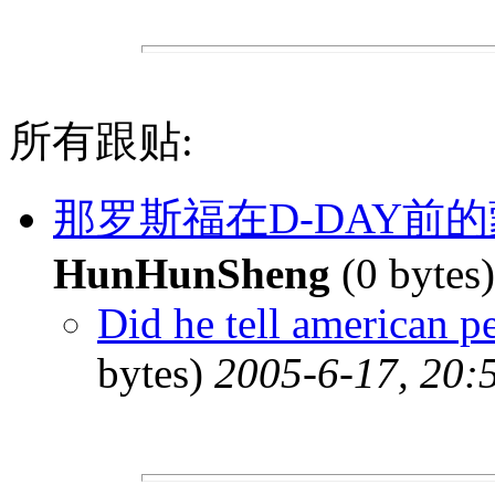
所有跟贴:
那罗斯福在D-DAY前
HunHunSheng
(0 bytes
Did he tell american 
bytes)
2005-6-17, 20: