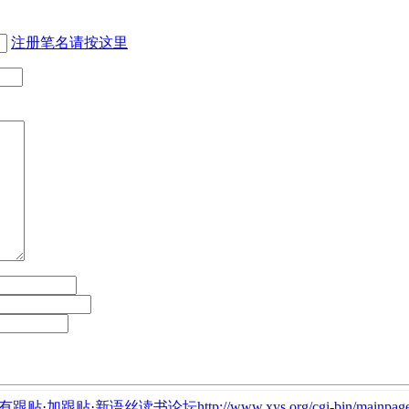
注册笔名请按这里
有跟贴
·
加跟贴
·
新语丝读书论坛http://www.xys.org/cgi-bin/mainpage