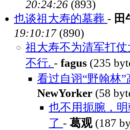
20:24:26
(893)
也谈祖大寿的墓葬
-
田
19:10:17
(890)
祖大寿不为清军打仗
不行.
-
fagus
(235 byt
看过自诩“野翰林
NewYorker
(58 byt
也不用扼腕，明
了
-
葛观
(187 by