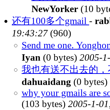
NewYorker
(10 byt
还有100多个gmail
-
rab
19:43:27
(960)
Send me one. Yongh
Iyan
(0 bytes)
2005-1-
我也有送不出去的，不
dahuaidang
(0 bytes)
why your gmails are s
(103 bytes)
2005-1-01