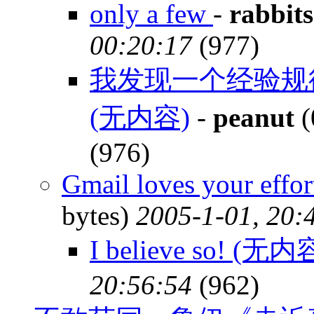
only a few
-
rabbits
00:20:17
(977)
我发现一个经验规
(无内容)
-
peanut
(
(976)
Gmail loves your effor
bytes)
2005-1-01, 20:
I believe so! (无内
20:56:54
(962)