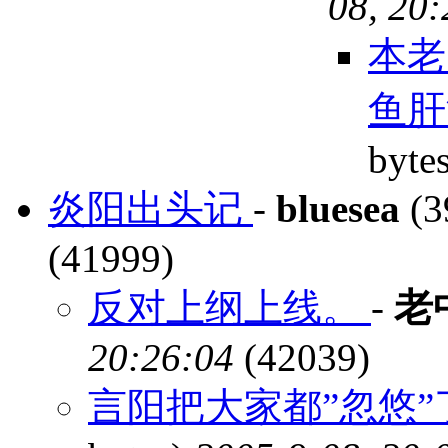
08, 20
本老
鱼
byte
炎阳出头记
-
bluesea
(3
(41999)
反对上纲上线。
-
老
20:26:04
(42039)
言阳把大家都”忽悠”了