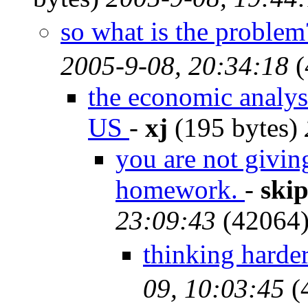
so what is the prob
2005-9-08, 20:34:18
(
the economic analys
US
-
xj
(195 bytes)
you are not givin
homework.
-
ski
23:09:43
(42064
thinking har
09, 10:03:45
(