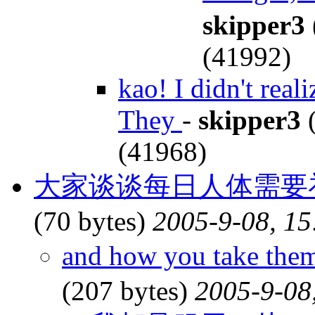
skipper3
(41992)
kao! I didn't real
They
-
skipper3
(
(41968)
大家谈谈每日人体需要
(70 bytes)
2005-9-08, 15
and how you take them
(207 bytes)
2005-9-08