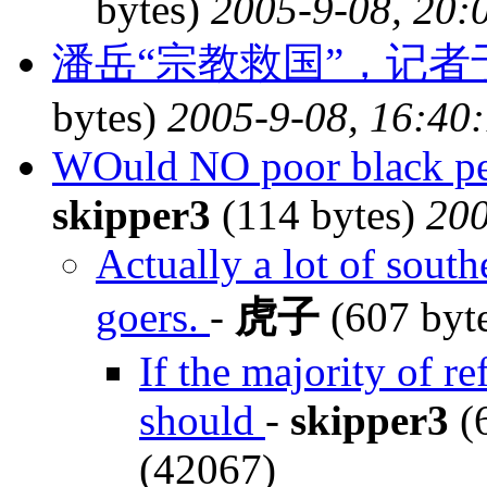
bytes)
2005-9-08, 20:
潘岳“宗教救国”，记
bytes)
2005-9-08, 16:40
WOuld NO poor black peop
skipper3
(114 bytes)
200
Actually a lot of south
goers.
-
虎子
(607 byt
If the majority of r
should
-
skipper3
(
(42067)