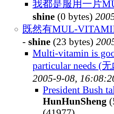
我都是服用一片MUL
shine
(0 bytes)
2005
既然有MUL-VITAMI
-
shine
(23 bytes)
2005
Multi-vitamin is go
particular needs 
2005-9-08, 16:08:2
President Bush t
HunHunSheng
(
(41977)