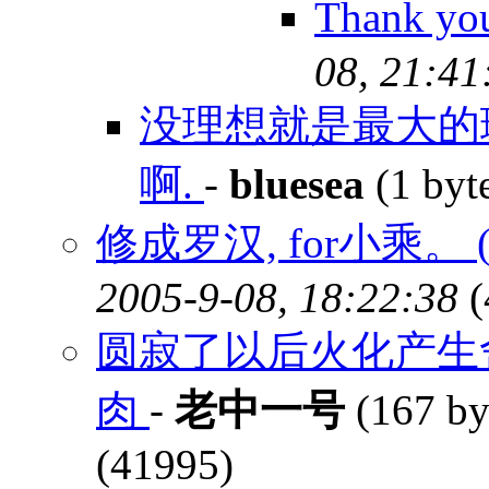
Thank yo
08, 21:41
没理想就是最大的
啊.
-
bluesea
(1 byt
修成罗汉, for小乘。 
2005-9-08, 18:22:38
(
圆寂了以后火化产生
肉
-
老中一号
(167 by
(41995)