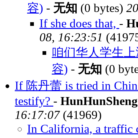
容)
-
无知
(0 bytes)
20
If she does that,
-
H
08, 16:23:51
(4197
咱们华人学生上
容)
-
无知
(0 byt
If 陈丹蕾 is tried in China
testify?
-
HunHunSheng
16:17:07
(41969)
In California, a traffi