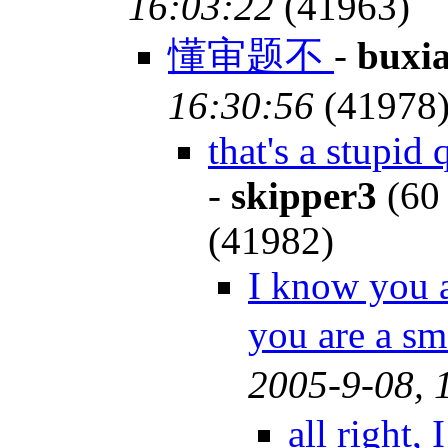
16:03:22
(41963)
懂审题不
-
buxi
16:30:56
(41978
that's a stupid
-
skipper3
(60
(41982)
I know you a
you are a sm
2005-9-08, 
all right,