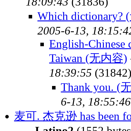
18:09:43
(31836)
Which dictionary
2005-6-13, 18:15:4
English-Chinese 
Taiwan (无内容)
18:39:55
(31842
Thank you. 
6-13, 18:55:46
麦可. 杰克逊 has been found
-
Latino2
(1552 byte