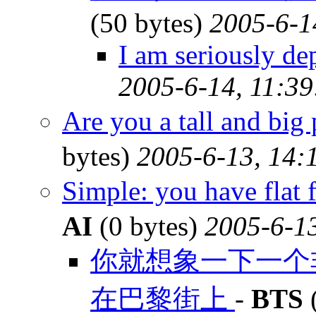
(50 bytes)
2005-6-1
I am seriously dep
2005-6-14, 11:39
Are you a tall and b
bytes)
2005-6-13, 14:
Simple: you have flat
AI
(0 bytes)
2005-6-13
你就想象一下一个
在巴黎街上
-
BTS