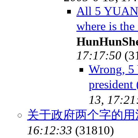
All 5 YUANS
where is th
HunHunSh
17:17:50
(3
Wrong, 5
presiden
13, 17:21
关于政府两个字的用
16:12:33
(31810)