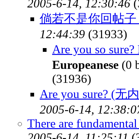
2005-6-14, 12:30:46
(
倘若不是你回帖
12:44:39
(31933)
Are you so sure
Europeanese
(0 
(31936)
Are you sure? (无
2005-6-14, 12:38:0
There are fundamental 
2005-6-14, 11:25:11
(