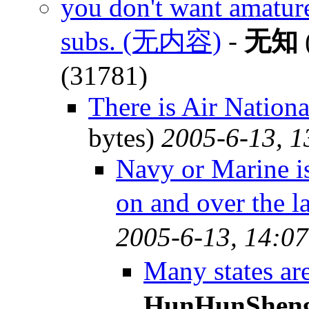
you don't want amature
subs. (无内容)
-
无知
(31781)
There is Air Nation
bytes)
2005-6-13, 1
Navy or Marine is
on and over the
2005-6-13, 14:07
Many states ar
HunHunShen