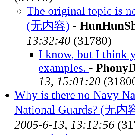
The original topic is n
(无内容)
-
HunHunSh
13:32:40
(31780)
I know, but I think 
examples.
-
PhonyD
13, 15:01:20
(3180
Why is there no Navy Na
National Guards? (无内
2005-6-13, 13:12:56
(31