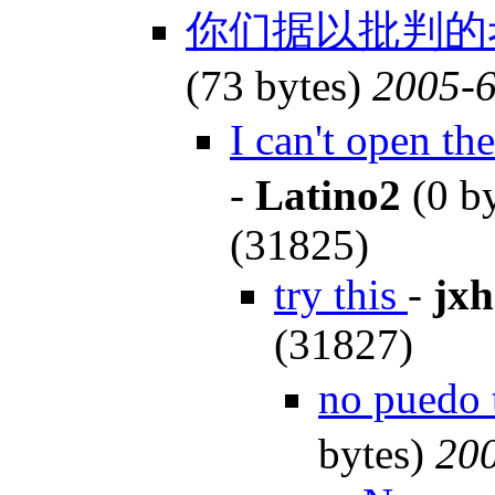
你们据以批判的
(73 bytes)
2005-6
I can't open t
-
Latino2
(0 b
(31825)
try this
-
jxh
(31827)
no puedo
bytes)
200