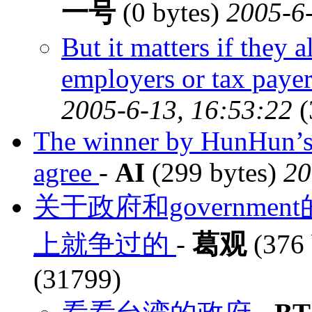
一号
(0 bytes)
2005-6-
But it matters if they 
employers or tax paye
2005-6-13, 16:53:22
(
The winner by HunHun’s 
agree
-
AI
(299 bytes)
20
关于政府和governm
上就争过的
-
葛观
(376 
(31799)