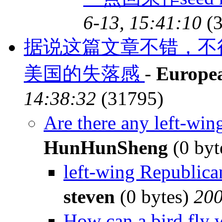
6-13, 15:41:10
(3
据说这篇文章不错，不行
美国的失落感
-
Europe
14:38:32
(31795)
Are there any left-w
HunHunSheng
(0 byt
left-wing Republi
steven
(0 bytes)
200
How can a bird fly