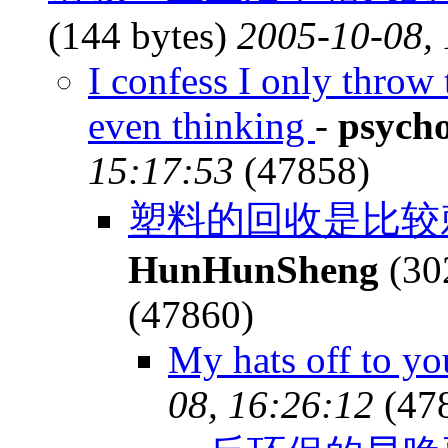
(144 bytes)
2005-10-08,
I confess I only throw
even thinking
-
psych
15:17:53
(47858)
塑料的回收是比较
HunHunSheng
(30
(47860)
My hats off to y
08, 16:26:12
(47