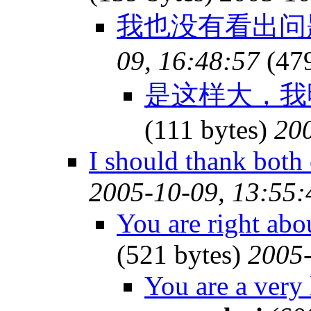
我也没有看出
09, 16:48:57
(47
是这样大，我
(111 bytes)
200
I should thank both
2005-10-09, 13:55:
You are right abo
(521 bytes)
2005-
You are a very