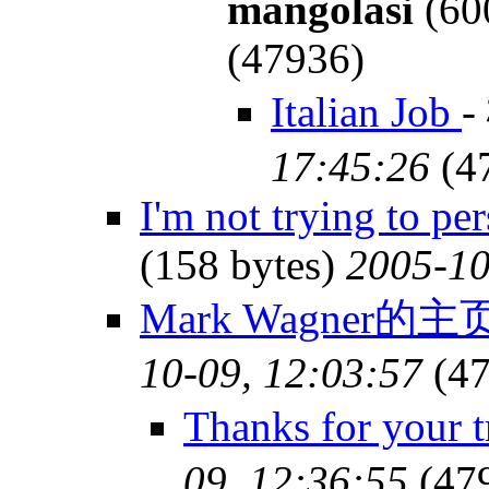
mangolasi
(60
(47936)
Italian Job
-
17:45:26
(4
I'm not trying to pe
(158 bytes)
2005-10
Mark Wagner的主
10-09, 12:03:57
(47
Thanks for your t
09, 12:36:55
(47