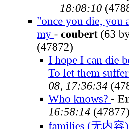
18:08:10
(478
"once you die, you 
my
-
coubert
(63 by
(47872)
I hope I can die 
To let them suffe
08, 17:36:34
(47
Who knows?
-
En
16:58:14
(47877
families (无内容)