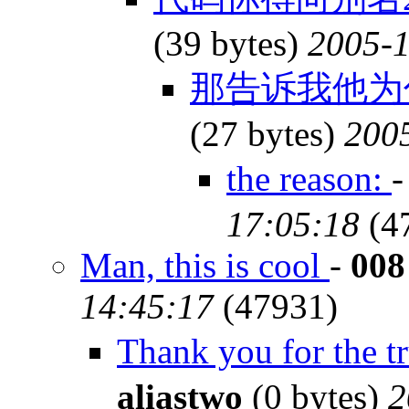
(39 bytes)
2005-1
那告诉我他为
(27 bytes)
2005
the reason:
17:05:18
(4
Man, this is cool
-
008
14:45:17
(47931)
Thank you for the 
aliastwo
(0 bytes)
2