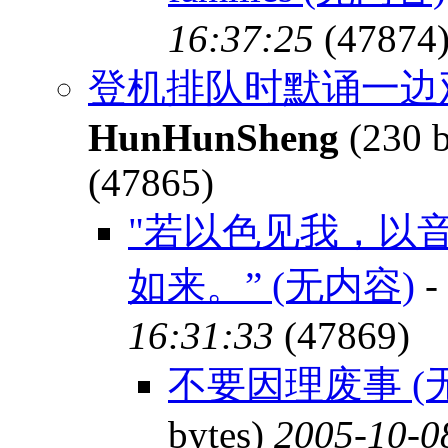
16:37:25
(47874
登机排队时默诵一边
HunHunSheng
(230 b
(47865)
"若以色见我，以
如来。” (无内容)
-
16:31:33
(47869)
不要因理废事 (
bytes)
2005-10-0