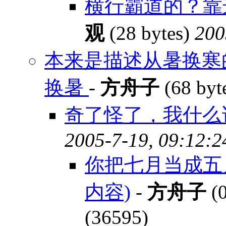
横行霸道的？靠
观
(28 bytes)
200
本来是描述从暑换寒
换暑
-
方舟子
(68 byt
奇了怪了，我什么
2005-7-19, 09:12:2
你把七月当成五
内容)
-
方舟子
(0
(36595)