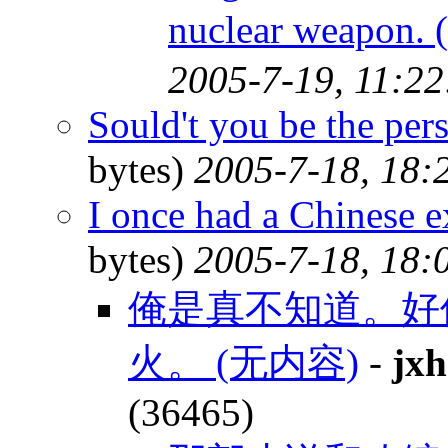
nuclear weapon
2005-7-19, 11:22
Sould't you be the per
bytes)
2005-7-18, 18:
I once had a Chinese 
bytes)
2005-7-18, 18:
俺是真不知道。好
火。 (无内容)
-
jxh
(36465)