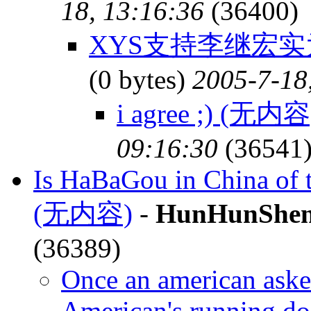
18, 13:16:36
(36400)
XYS支持李继宏实
(0 bytes)
2005-7-18
i agree ;) (无内容
09:16:30
(36541
Is HaBaGou in China of 
(无内容)
-
HunHunShe
(36389)
Once an american aske
American's running d