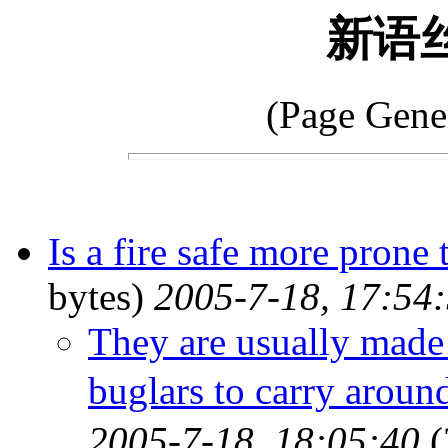
新语
(Page Gene
Is a fire safe more prone 
bytes)
2005-7-18, 17:54
They are usually made
buglars to carry aro
2005-7-18, 18:05:40
(