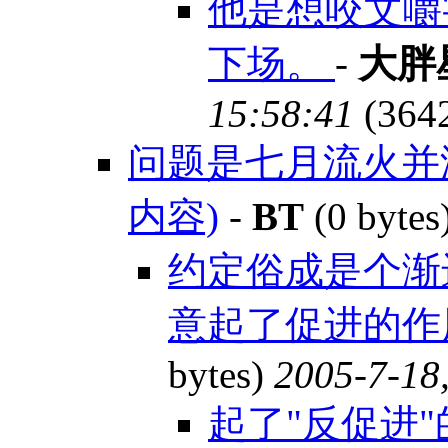
他是想咬文嚼
下场。
-
大胖
15:58:41
(364
问题是七月流火并
内容)
-
BT
(0 bytes
约定俗成是个渐
意起了促进的作用
bytes)
2005-7-18
起了"反促进