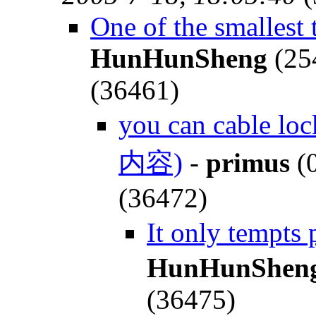
One of the smallest 
HunHunSheng
(25
(36461)
you can cable loc
内容)
-
primus
(0
(36472)
It only tempts
HunHunShen
(36475)