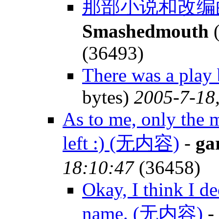
那部小说和改编
Smashedmouth
(
(36493)
There was a play b
bytes)
2005-7-18
As to me, only the m
left :) (无内容)
-
ga
18:10:47
(36458)
Okay, I think I d
name. (无内容)
-