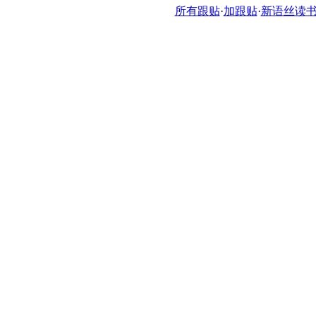
所有跟贴
·
加跟贴
·
新语丝读书论坛ht