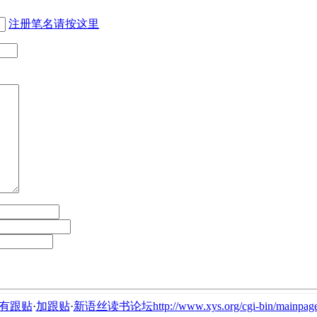
注册笔名请按这里
有跟贴
·
加跟贴
·
新语丝读书论坛http://www.xys.org/cgi-bin/mainpage