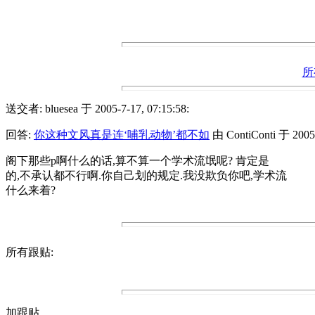
所
送交者: bluesea 于 2005-7-17, 07:15:58:
回答:
你这种文风真是连‘哺乳动物’都不如
由 ContiConti 于 2005-
阁下那些p啊什么的话,算不算一个学术流氓呢? 肯定是
的,不承认都不行啊.你自己划的规定.我没欺负你吧,学术流
什么来着?
所有跟贴:
加跟贴