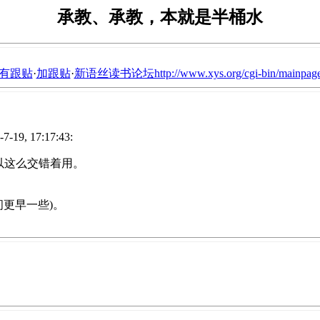
承教、承教，本就是半桶水
有跟贴
·
加跟贴
·
新语丝读书论坛http://www.xys.org/cgi-bin/mainpage
19, 17:17:43:
以这么交错着用。
间更早一些)。