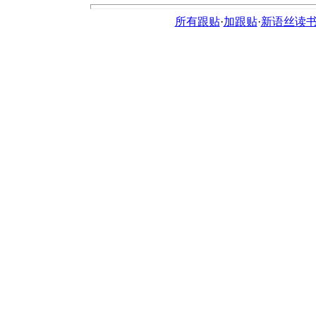
所有跟贴
·
加跟贴
·
新语丝读书论坛ht