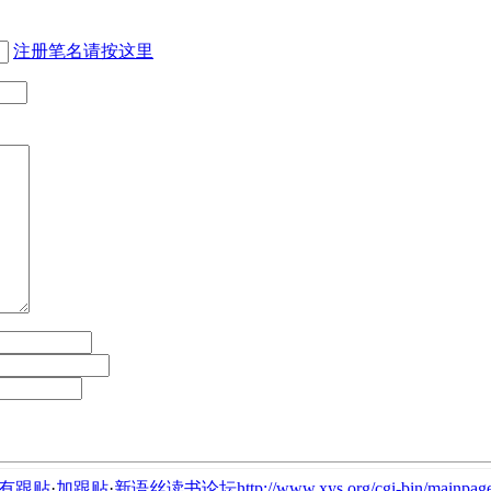
注册笔名请按这里
有跟贴
·
加跟贴
·
新语丝读书论坛http://www.xys.org/cgi-bin/mainpage