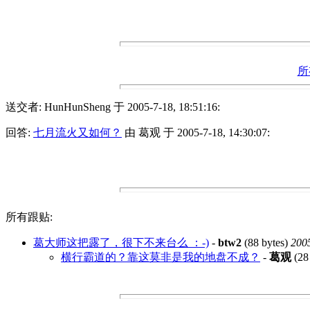
所
送交者: HunHunSheng 于 2005-7-18, 18:51:16:
回答:
七月流火又如何？
由 葛观 于 2005-7-18, 14:30:07:
所有跟贴:
葛大师这把露了，很下不来台么 ：-)
-
btw2
(88 bytes)
2005
横行霸道的？靠这莫非是我的地盘不成？
-
葛观
(28