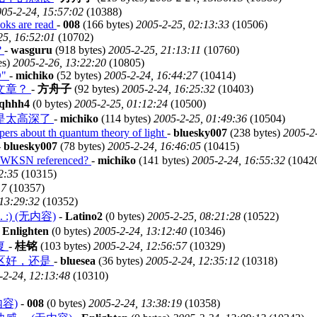
05-2-24, 15:57:02
(10388)
ooks are read
-
008
(166 bytes)
2005-2-25, 02:13:33
(10506)
25, 16:52:01
(10702)
?
-
wasguru
(918 bytes)
2005-2-25, 21:13:11
(10760)
es)
2005-2-26, 13:22:20
(10805)
D"
-
michiko
(52 bytes)
2005-2-24, 16:44:27
(10414)
文章？
-
方舟子
(92 bytes)
2005-2-24, 16:25:32
(10403)
qhhh4
(0 bytes)
2005-2-25, 01:12:24
(10500)
是太高深了
-
michiko
(114 bytes)
2005-2-25, 01:49:36
(10504)
pers about th quantum theory of light
-
bluesky007
(238 bytes)
2005-2
-
bluesky007
(78 bytes)
2005-2-24, 16:46:05
(10415)
e WKSN referenced?
-
michiko
(141 bytes)
2005-2-24, 16:55:32
(1042
2:35
(10315)
17
(10357)
 13:29:32
(10352)
ere. :) (无内容)
-
Latino2
(0 bytes)
2005-2-25, 08:21:28
(10522)
-
Enlighten
(0 bytes)
2005-2-24, 13:12:40
(10346)
复
-
桂铭
(103 bytes)
2005-2-24, 12:56:57
(10329)
区好，还是
-
bluesea
(36 bytes)
2005-2-24, 12:35:12
(10318)
-2-24, 12:13:48
(10310)
无内容)
-
008
(0 bytes)
2005-2-24, 13:38:19
(10358)