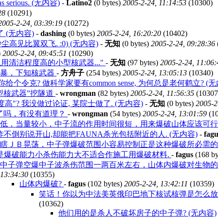
 was serious. (无内容)
-
Latino2
(0 bytes)
2005-2-24, 11:14:53
(10300)
28
(10291)
2005-2-24, 03:39:19
(10272)
(无内容)
-
dashing
(0 bytes)
2005-2-24, 16:20:20
(10402)
见比翼双飞. :0) (无内容)
-
无知
(0 bytes)
2005-2-24, 09:28:36
)
2005-2-24, 09:45:51
(10290)
以用清洁程度高的小型核武器..."
-
无知
(97 bytes)
2005-2-24, 11:06:
尘暴，下知核武器
-
方舟子
(254 bytes)
2005-2-24, 13:05:13
(10340)
令克? 做科学家要有common sense, 为何总是老何鹤立? (无
型核武器”挖隧道
-
wrongman
(82 bytes)
2005-2-24, 11:56:35
(10307
高"? 我没做过论证, 某院士做了. (无内容)
-
无知
(0 bytes)
2005-2
了吗，有没有道理？
-
wrongman
(54 bytes)
2005-2-24, 13:01:59
(1
较低，当量较小，中子流的作用时间很短，用来爆破山体应该可
不倒别说开山,却能把FAUNA杀光包括附近的人. (无内容)
-
fagu
醋瞎ＪＢ晃荡，中子弹爆破范围小容易控制正是这种爆破所必需
是爆破能力小杀伤能力大不适合作施工用爆破材料.
-
fagus
(168 by
中子弹空爆中子波杀伤范围一两百米左右，山体内爆破对生物的杀
13:34:30
(10355)
山体内爆破?
-
fagus
(102 bytes)
2005-2-24, 13:42:11
(10359)
笑话！你以为中法美英俄印巴地下核试核弹是怎么放进
(10362)
他们用的是杀人不破坏房子的中子弹? (无内容)