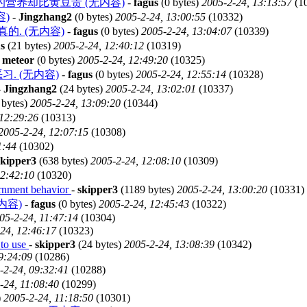
营养却比黄豆贵 (无内容)
-
fagus
(0 bytes)
2005-2-24, 13:13:57
(1
)
-
Jingzhang2
(0 bytes)
2005-2-24, 13:00:55
(10332)
的. (无内容)
-
fagus
(0 bytes)
2005-2-24, 13:04:07
(10339)
s
(21 bytes)
2005-2-24, 12:40:12
(10319)
-
meteor
(0 bytes)
2005-2-24, 12:49:20
(10325)
. (无内容)
-
fagus
(0 bytes)
2005-2-24, 12:55:14
(10328)
-
Jingzhang2
(24 bytes)
2005-2-24, 13:02:01
(10337)
 bytes)
2005-2-24, 13:09:20
(10344)
 12:29:26
(10313)
2005-2-24, 12:07:15
(10308)
1:44
(10302)
skipper3
(638 bytes)
2005-2-24, 12:08:10
(10309)
12:42:10
(10320)
ent behavior
-
skipper3
(1189 bytes)
2005-2-24, 13:00:20
(10331)
内容)
-
fagus
(0 bytes)
2005-2-24, 12:45:43
(10322)
05-2-24, 11:47:14
(10304)
24, 12:46:17
(10323)
 to use
-
skipper3
(24 bytes)
2005-2-24, 13:08:39
(10342)
9:24:09
(10286)
-2-24, 09:32:41
(10288)
-24, 11:08:40
(10299)
)
2005-2-24, 11:18:50
(10301)