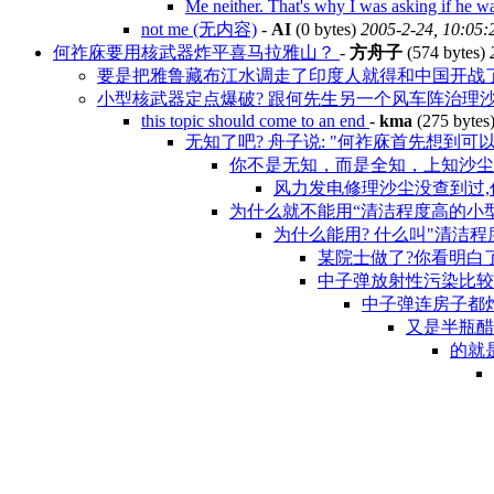
Me neither. That's why I was asking if he
not me (无内容)
-
AI
(0 bytes)
2005-2-24, 10:05:
何祚庥要用核武器炸平喜马拉雅山？
-
方舟子
(574 bytes)
要是把雅鲁藏布江水调走了印度人就得和中国开战了 
小型核武器定点爆破? 跟何先生另一个风车阵治理沙尘高
this topic should come to an end
-
kma
(275 bytes
无知了吧? 舟子说: "何祚庥首先想到可
你不是无知，而是全知，上知沙
风力发电修理沙尘没查到过,你给个
为什么就不能用“清洁程度高的小
为什么能用? 什么叫"清洁程度
某院士做了?你看明白
中子弹放射性污染比
中子弹连房子都炸
又是半瓶
的就