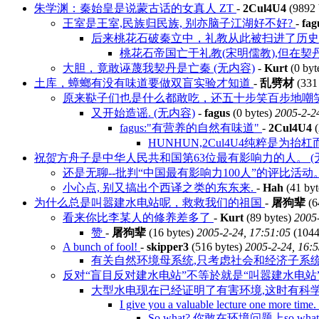
朱学渊：秦始皇是说蒙古话的女真人 ZT
-
2Cul4U4
(9892 
王室是王室,民族归民族, 别亦脑子江湖好不好?
-
fag
后来桃花石破秦立中，礼教从此被扫进了历
桃花石帝国亡于礼教(宋明儒教),但在契
大胆，竟敢诬蔑我契丹是亡秦 (无内容)
-
Kurt
(0 byt
土库，蟑螂有没有味道要做双盲实验才知道
-
乱劈材
(331
原来鞑子们也是什么都敢吃，还五十步笑百步地嘲笑汉
又开始造谣. (无内容)
-
fagus
(0 bytes)
2005-2-2
fagus:"有营养的自然有味道"
-
2Cul4U4
(
HUNHUN,2Cul4U4纯粹是为抬
祝贺方舟子是中华人民共和国第63位最有影响力的人。 (
还是无聊--批判“中国最有影响力100人”的评比活动
小心点, 别又搞出个西译之类的东东来.
-
Hah
(41 byt
为什么总是叫嚣建水电站呢，救救我们的祖国
-
屠狗辈
(6
看来你比李某人的修养差多了
-
Kurt
(89 bytes)
2005-
赞
-
屠狗辈
(16 bytes)
2005-2-24, 17:51:05
(1044
A bunch of fool!
-
skipper3
(516 bytes)
2005-2-24, 16:
有关自然环境母系统,只考虑社会和经济子系统怎
反对“盲目反对建水电站”不等於就是“叫嚣建水电站
大型水电现在已经证明了有害环境,这时有科学
I give you a valuable lecture one more time.
So what? 你敢在环境问题上so what