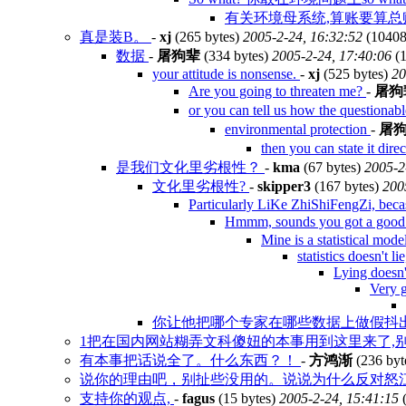
有关环境母系统,算账要算总账
真是装B。
-
xj
(265 bytes)
2005-2-24, 16:32:52
(10408
数据
-
屠狗辈
(334 bytes)
2005-2-24, 17:40:06
(1
your attitude is nonsense.
-
xj
(525 bytes)
20
Are you going to threaten me?
-
屠狗
or you can tell us how the questionab
environmental protection
-
屠
then you can state it direc
是我们文化里劣根性？
-
kma
(67 bytes)
2005-2
文化里劣根性?
-
skipper3
(167 bytes)
200
Particularly LiKe ZhiShiFengZi, beca
Hmmm, sounds you got a goo
Mine is a statistical mode
statistics doesn't l
Lying doesn'
Very g
你让他把哪个专家在哪些数据上做假抖
1把在国内网站糊弄文科傻妞的本事用到这里来了,
有本事把话说全了。什么东西？！
-
方鸿渐
(236 byt
说你的理由吧，别扯些没用的。说说为什么反对怒
支持你的观点,
-
fagus
(15 bytes)
2005-2-24, 15:41:15
(