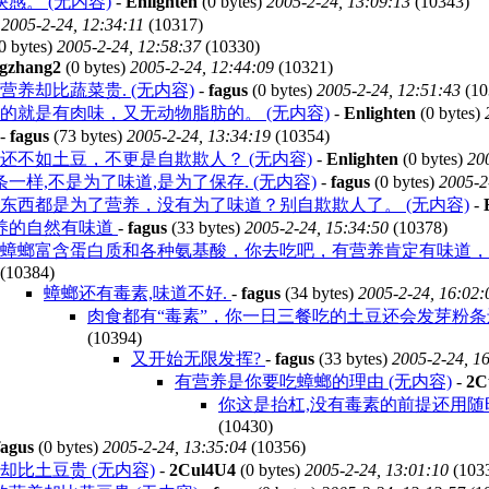
。 (无内容)
-
Enlighten
(0 bytes)
2005-2-24, 13:09:13
(10343)
)
2005-2-24, 12:34:11
(10317)
0 bytes)
2005-2-24, 12:58:37
(10330)
ngzhang2
(0 bytes)
2005-2-24, 12:44:09
(10321)
养却比蔬菜贵. (无内容)
-
fagus
(0 bytes)
2005-2-24, 12:51:43
(10
的就是有肉味，又无动物脂肪的。 (无内容)
-
Enlighten
(0 bytes)
-
fagus
(73 bytes)
2005-2-24, 13:34:19
(10354)
还不如土豆，不更是自欺欺人？ (无内容)
-
Enlighten
(0 bytes)
20
一样,不是为了味道,是为了保存. (无内容)
-
fagus
(0 bytes)
2005-2
东西都是为了营养，没有为了味道？别自欺欺人了。 (无内容)
-
养的自然有味道
-
fagus
(33 bytes)
2005-2-24, 15:34:50
(10378)
蟑螂富含蛋白质和各种氨基酸，你去吃吧，有营养肯定有味道，别
(10384)
蟑螂还有毒素,味道不好.
-
fagus
(34 bytes)
2005-2-24, 16:02:
肉食都有“毒素”，你一日三餐吃的土豆还会发芽粉条还
(10394)
又开始无限发挥?
-
fagus
(33 bytes)
2005-2-24, 1
有营养是你要吃蟑螂的理由 (无内容)
-
2C
你这是抬杠,没有毒素的前提还用随时
(10430)
fagus
(0 bytes)
2005-2-24, 13:35:04
(10356)
比土豆贵 (无内容)
-
2Cul4U4
(0 bytes)
2005-2-24, 13:01:10
(103