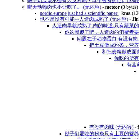
喝牛奶应该不会有人反对吧？母牛被挤奶估计也有快感
哪天动物肉也不让吃了。 (无内容)
-
meteor
(0 bytes
nordic europe just had a scientific paper
-
kma
(12
也不是没有可能---人造肉成熟了 (无内容)
-
Ji
人造肉早就成熟了,肉的味道,只有蔬菜的营
你这就傻了吧，人造肉的消费者要
问题在于动物蛋白.有没有肉
把土豆做成粉条，营养
和把麦粒做成面条
你吃的所有
有营
有没有肉味 (无内容)
-
鞑子们爱吃的粉条只有土豆的营养却