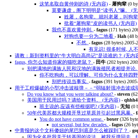
这笔名取自黄仲则的诗 (无内容)
-
屠狗辈
(0 by
莫要谦虚，阁下明明是“读书人”嘛。 (无
姓屠，名狗辈。就叫老屠，叫狗
批着“屠狗辈”皮的读书人 (无内容)
我也不喜欢黄仲则.
-
fagus
(171 bytes)
20
对狗也要一分为二地看
-
Hah
(48 b
不然.
-
fagus
(28 bytes)
2005-2
有见识! 很多时候, 人不
请教：新到资料里的“牛大明白高尚记”是说谁的？ (无内容
fagus, 你怎么知道你家的猫吃老鼠？
-
田牛
(202 bytes)
200
别把满地的满族人民和汉地的满族殖民者相提并论.
你不吃狗肉，可以理解。可你为什么支持四
别把传说当事实.
-
fagus
(391 bytes)
2005-
用于工程爆破的小型冲击波核弹－－“弱辐射强冲击波或
Do you know what you were talking about?
-
steven
(62
美国用于民用过吗？请给个资料。 (无内容)
-
qhhh4
班主说的,应该有些根据吧? (无内容)
-
无知
(0 
50年代美苏都大规模开垦过草原并引起过黑风暴.
-
You do not have common sense.
-
boxer
(326 byt
not several, but few decades.
-
fagus
(26 by
中青报的这个文科傻妞的尾巴到底是怎么被踩到了？
-
go
因为化名批我关于转基因的说法，被我反弹回去，