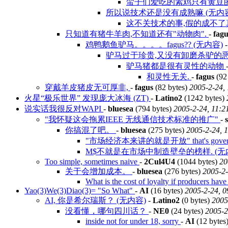
蛮子们爱吃的素鸡只有黄豆的
所以说技术还是没有成熟嘛 (无内容
这不关技术的事,假的成不了真
只知道有猪牛羊肉,不知道还有"动物肉".
-
fagu
鸡鸭鹅鱼驴马。。。。fagus?? (无内容)
驴马过于珍贵,又没有卸磨杀驴的恶习
驴马猪都是很有灵性的动物
和灵性无关.
-
fagus
(92
穿戴羊皮猪皮无可厚非,
-
fagus
(82 bytes)
2005-2-24,
火星“极乐世界” 发现庞大冰海 (ZT)
-
Latino2
(1242 bytes)
说实话我很反对WAPI
-
bluesea
(794 bytes)
2005-2-24, 11:2
"我怀疑这会拖累IEEE 无线通信技术标准的推广"
-
你搞混了吧。
-
bluesea
(275 bytes)
2005-2-24, 
"市场经济本来讲的就是开放" that's governm
M$不就是在市场中制造壁垒的榜样. (无
Too simple, sometimes naive
-
2Cul4U4
(1044 bytes)
20
关于会增加成本。
-
bluesea
(276 bytes)
2005-2-
What is the cost of loyalty if producers have
Yao(3)We(3)Diao(3)= "So What"
-
AI
(16 bytes)
2005-2-24, 0
AI, 你是希尔瑞斯？ (无内容)
-
Latino2
(0 bytes)
2005
没看懂，哪句四川话？
-
NE0
(24 bytes)
2005-2
inside not for under 18, sorry
-
AI
(12 bytes