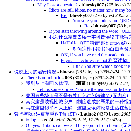
May I ask a question?
-
bluesky007
(205 bytes)
20
Idiots are still idiots, no matter how many b
Re
-
bluesky007
(276 bytes)
2005-2-
You sure you understand QED
Re
-
bluesky007
(78 byt
If you start throwing around the word "QE
我为什么需要去读一本科普读物才能写
HaHaHa, QED科普读物 (无内容)
-
对你这种不读书的白痴当然
OK, if you have read the academic pa
Feyman's lectures are not 科普读物!
Huh? You sure which book th
说说上海的治安情况
-
bluesea
(2622 bytes)
2005-2-24, 12:3
There is no miracle
-
008
(301 bytes)
2005-2-24, 13:35:
我刚从上海回来休假。
-
瑞哥
(148 bytes)
2005-2-24,
Tell us some stories. You are the real sea turtle h
美国有些城市是不是有禁止乞讨的法律？ (无内容)
其实这是歧视性城乡户口制度造成的恶果的一种报
写在这里似乎不太正确，这里应该讨论是生活在蓝
奢华与残忍--皮草重返T台 (ZT)
-
Latino2
(4370 bytes)
2005
to fagus
-
rc
(4 bytes)
2005-2-24, 17:08:21
(10428)
Oh yes, Britain, can we still buy opium from them? (