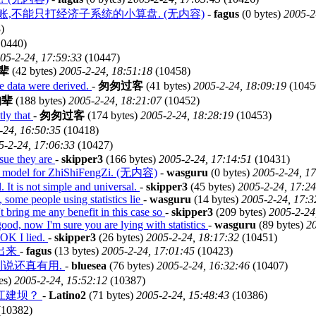
,不能只打经济子系统的小算盘. (无内容)
-
fagus
(0 bytes)
2005-2
)
0440)
05-2-24, 17:59:33
(10447)
辈
(42 bytes)
2005-2-24, 18:51:18
(10458)
le data were derived.
-
匆匆过客
(41 bytes)
2005-2-24, 18:09:19
(1045
狗辈
(188 bytes)
2005-2-24, 18:21:07
(10452)
tly that
-
匆匆过客
(174 bytes)
2005-2-24, 18:28:19
(10453)
-24, 16:50:35
(10418)
5-2-24, 17:06:33
(10427)
sue they are
-
skipper3
(166 bytes)
2005-2-24, 17:14:51
(10431)
d model for ZhiShiFengZi. (无内容)
-
wasguru
(0 bytes)
2005-2-24, 1
l. It is not simple and universal.
-
skipper3
(45 bytes)
2005-2-24, 17:2
ie, some people using statistics lie
-
wasguru
(14 bytes)
2005-2-24, 17:3
t bring me any benefit in this case so
-
skipper3
(209 bytes)
2005-2-24
ood, now I'm sure you are lying with statistics
-
wasguru
(89 bytes)
20
OK I lied.
-
skipper3
(26 bytes)
2005-2-24, 18:17:32
(10451)
出来
-
fagus
(13 bytes)
2005-2-24, 17:01:45
(10423)
别说还真有用.
-
bluesea
(76 bytes)
2005-2-24, 16:32:46
(10407)
es)
2005-2-24, 15:52:12
(10387)
江建坝？
-
Latino2
(71 bytes)
2005-2-24, 15:48:43
(10386)
10382)