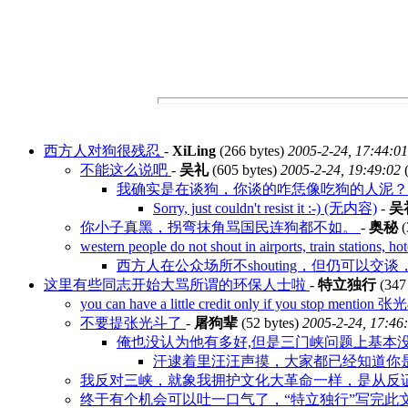
西方人对狗很残忍
-
XiLing
(266 bytes)
2005-2-24, 17:44:01
不能这么说吧
-
吴礼
(605 bytes)
2005-2-24, 19:49:02
(
我确实是在谈狗，你谈的咋恁像吃狗的人泥？ 
Sorry, just couldn't resist it :-) (无内容)
-
吴
你小子真黑，拐弯抹角骂国民连狗都不如。
-
奥秘
(
western people do not shout in airports, train stations, ho
西方人在公众场所不shouting，但仍可以交
这里有些同志开始大骂所谓的环保人士啦
-
特立独行
(347
you can have a little credit only if you stop menti
不要提张光斗了
-
屠狗辈
(52 bytes)
2005-2-24, 17:46
俺也没认为他有多好,但是三门峡问题上基本没
汗逮着里汪汪声摸，大家都已经知道你是
我反对三峡，就象我拥护文化大革命一样，是从反证
终于有个机会可以吐一口气了，“特立独行”写完此