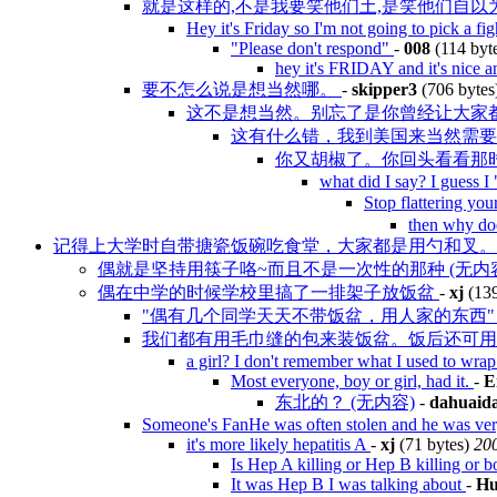
就是这样的,不是我要笑他们土,是笑他们自以
Hey it's Friday so I'm not going to pick a fi
"Please don't respond"
-
008
(114 byt
hey it's FRIDAY and it's nice a
要不怎么说是想当然哪。
-
skipper3
(706 bytes
这不是想当然。别忘了是你曾经让大家都
这有什么错，我到美国来当然需
你又胡椒了。你回头看看那时
what did I say? I guess
Stop flattering y
then why doe
记得上大学时自带搪瓷饭碗吃食堂，大家都是用勺和叉
偶就是坚持用筷子咯~而且不是一次性的那种 (无内
偶在中学的时候学校里搞了一排架子放饭盆
-
xj
(139
"偶有几个同学天天不带饭盆，用人家的东西
我们都有用毛巾缝的包来装饭盆。饭后还可用它
a girl? I don't remember what I used to wra
Most everyone, boy or girl, had it.
-
E
东北的？ (无内容)
-
dahuaid
Someone's FanHe was often stolen and he was very
it's more likely hepatitis A
-
xj
(71 bytes)
200
Is Hep A killing or Hep B killing or 
It was Hep B I was talking about
-
Hu