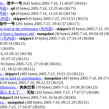
lty
-
老中一号
(642 bytes)
2005-7-16, 11:40:07
(36161)
内容)
-
qtl
(0 bytes)
2005-7-16, 13:25:44
(36175)
内容)
-
qtl
(0 bytes)
2005-7-16, 13:25:43
(36174)
? (无内容)
-
skipper3
(0 bytes)
2005-7-15, 19:33:53
(36115)
老中一号
(291 bytes)
2005-7-15, 19:41:57
(36117)
ing food in the refrigerator (无内容)
-
skipper3
(0 bytes)
2005-7-15, 19
rig from a Japanese girl
-
mangolasi
(30 bytes)
2005-7-16, 09:04:18
(36
ret? (无内容)
-
skipper3
(0 bytes)
2005-7-16, 17:14:14
(36184)
18:39:14
(36111)
4
(36195)
16, 01:05:32
(36130)
, 01:07:32
(36131)
193 bytes)
2005-7-15, 17:10:48
(36101)
-15, 18:52:59
(36112)
is
-
skipper3
(485 bytes)
2005-7-15, 19:51:33
(36121)
ed as land of opportunities
-
mangolasi
(495 bytes)
2005-7-16, 09:17:
i
(18 bytes)
2005-7-16, 09:22:53
(36152)
differences.
-
匆匆过客
(70 bytes)
2005-7-15, 19:58:30
(36123)
？国人太土了。
-
无知
(102 bytes)
2005-7-15, 17:47:57
(36108)
skipper3
(84 bytes)
2005-7-16, 16:56:45
(36183)
ves.
-
mangolasi
(288 bytes)
2005-7-16, 09:21:29
(36151)
2005-7-15, 17:16:47
(36103)