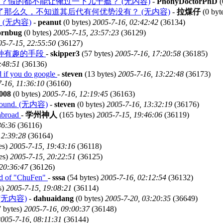
行？假的都不能让俺过一下儿干瘾？ (无内容)
-
PhonyDoctorPhD
(
那么久，不知道其后代有何优势没有？ (无内容)
-
拉煤仔
(0 byt
～ (无内容)
-
peanut
(0 bytes)
2005-7-16, 02:42:42
(36134)
ornbug
(0 bytes)
2005-7-15, 23:57:23
(36129)
05-7-15, 22:55:50
(36127)
种有趣的手段
-
skipper3
(57 bytes)
2005-7-16, 17:20:58
(36185)
:48:51
(36136)
d if you do google
-
steven
(13 bytes)
2005-7-16, 13:22:48
(36173)
-16, 11:36:10
(36160)
008
(0 bytes)
2005-7-16, 12:19:45
(36163)
round. (无内容)
-
steven
(0 bytes)
2005-7-16, 13:32:19
(36176)
 abroad
-
学州神人
(165 bytes)
2005-7-15, 19:46:06
(36119)
36:36
(36116)
12:39:28
(36164)
es)
2005-7-15, 19:43:16
(36118)
es)
2005-7-15, 20:22:51
(36125)
 20:36:47
(36126)
ind of "ChuFen"
-
sssa
(54 bytes)
2005-7-16, 02:12:54
(36132)
s)
2005-7-15, 19:08:21
(36114)
无内容)
-
dahuaidang
(0 bytes)
2005-7-20, 03:20:35
(36649)
 bytes)
2005-7-16, 09:00:37
(36148)
005-7-16, 08:11:31
(36144)