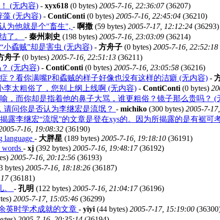
 (无内容)
-
xyx618
(0 bytes)
2005-7-16, 22:36:07
(36207)
 (无内容)
-
ContiConti
(0 bytes)
2005-7-16, 22:45:04
(36210)
认为他就是个"畜生",
-
啊撒
(59 bytes)
2005-7-17, 12:12:24
(36293)
就结了。
-
秦州刺史
(198 bytes)
2005-7-16, 23:03:09
(36214)
小蟊贼”却是害虫 (无内容)
-
方舟子
(0 bytes)
2005-7-16, 22:52:18
方舟子
(0 bytes)
2005-7-16, 22:51:13
(36211)
 (无内容)
-
ContiConti
(0 bytes)
2005-7-16, 23:05:58
(36216)
症？看你满嘴P和蟊贼的样子好像也没有这样的洁癖 (无内容)
-
李太粗俗了，您别上纲上线啊 (无内容)
-
ContiConti
(0 bytes)
20
喻，而你却是指着他的鼻子大骂，谁更粗俗？镜子那么贵吗？ (
，请问你是否认为李继宏是流氓？
-
michiko
(300 bytes)
2005-7-17,
揭露李继宏“流氓”的文章是登在xys的。因为所揭露的是有裾可考事
2005-7-16, 19:08:32
(36190)
ng language
-
大胖星
(189 bytes)
2005-7-16, 19:18:10
(36191)
en words
-
xj
(392 bytes)
2005-7-16, 19:48:17
(36192)
es)
2005-7-16, 20:12:56
(36193)
3 bytes)
2005-7-16, 18:18:26
(36187)
:17
(36181)
儿。
-
孔明
(122 bytes)
2005-7-16, 21:04:17
(36196)
tes)
2005-7-17, 15:05:46
(36299)
价余英时学术成就的文章
-
yiyi
(44 bytes)
2005-7-17, 15:19:00
(36300
bytes)
2005-7-16, 20:35:14
(36194)