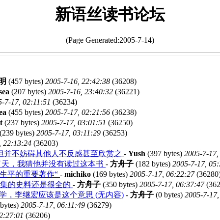
新语丝读书论坛
(Page Generated:2005-7-14)
明
(457 bytes)
2005-7-16, 22:42:38
(36208)
sea
(207 bytes)
2005-7-16, 23:40:32
(36221)
-7-17, 02:11:51
(36234)
ea
(455 bytes)
2005-7-17, 02:21:56
(36238)
t
(237 bytes)
2005-7-17, 03:01:51
(36250)
(239 bytes)
2005-7-17, 03:11:29
(36253)
, 22:13:24
(36203)
但并不妨碍其他人不反感甚至欣赏之
-
Yush
(397 bytes)
2005-7-17,
上了天，我猜他并没有读过这本书
-
方舟子
(182 bytes)
2005-7-17, 05
生平的重要著作“
-
michiko
(169 bytes)
2005-7-17, 06:22:27
(36280
收集的史料还是很全的
-
方舟子
(350 bytes)
2005-7-17, 06:37:47
(362
学，李继宏应该是这个意思 (无内容)
-
方舟子
(0 bytes)
2005-7-17,
bytes)
2005-7-17, 06:11:49
(36279)
2:27:01
(36206)