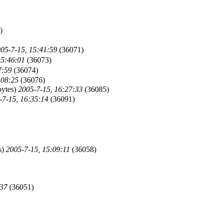
)
05-7-15, 15:41:59
(36071)
15:46:01
(36073)
7:59
(36074)
:08:25
(36076)
bytes)
2005-7-15, 16:27:33
(36085)
-7-15, 16:35:14
(36091)
s)
2005-7-15, 15:09:11
(36058)
:37
(36051)