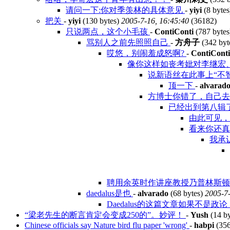
请问一下:你对季羡林的具体意见
-
yiyi
(8 byte
把关
-
yiyi
(130 bytes)
2005-7-16, 16:45:40
(36182)
只说两点，这个小毛孩
-
ContiConti
(787 byte
骂别人之前先照照自己
-
方舟子
(342 byt
哎悠，别闹羞成怒啊?
-
ContiConti
像你这样如丧考妣对李继宏
说新语丝在此事上“不智
顶一下
-
alvarad
方博士你错了，自己去
已经出到第八辑
由此可见，
看来你还真是对
我承
聘用余英时作讲座教授乃普林斯
daedalus是也
-
alvarado
(68 bytes)
2005-7-
Daedalus的这篇文章如果不是
“梁老先生的断言肯定会变成250的”。妙评！
-
Yush
(14 b
Chinese officials say Nature bird flu paper 'wrong'
-
habpi
(356