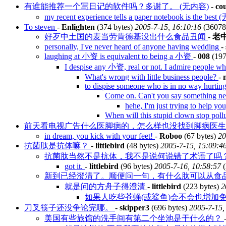
有谁能推荐一个写日记的软件吗？多谢了。 (无内容)
-
co
my recent experience tells a paper notebook is the bes
To steven
-
Enlighten
(374 bytes)
2005-7-15, 16:10:16
(36078
好歹中土国的麦当劳肯德基没出什么食品丑闻
-
老
personally, I've never heard of anyone having wedding
-
laughing at 小资 is equivalent to being a 小资
-
008
(197
I despise any 小资, real or not. I admire people 
What's wrong with little business people?
-
to dispise someone who is in no way hurting
Come on. Can't you say something 
hehe, I'm just trying to help yo
When will this stupid clown stop po
前天看电视广告什么医脚病的，怎么样也没找到脚病医
in dream, you kick with your feet!
-
Roboo
(67 bytes)
20
抗菌肽是抗体嘛？
-
littlebird
(48 bytes)
2005-7-15, 15:09:4
抗菌肽当然不是抗体，我不是说何说错了术语了吗？ 
got it.
-
littlebird
(96 bytes)
2005-7-16, 10:58:57
(
新到已经澄清了。顺便问一句，有什么肽可以从食品中
就是问的方舟子得澄清
-
littlebird
(223 bytes)
2
如果人吃些苍蝇(或鲨鱼)会不会也增加免
刀叉筷子还没争论完哪。
-
skipper3
(696 bytes)
2005-7-15,
美国有些旅馆的洗手间有第二个坐池是干什么的？