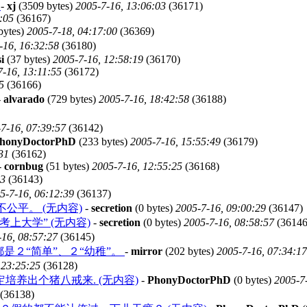
C
-
xj
(3509 bytes)
2005-7-16, 13:06:03
(36171)
:05
(36167)
bytes)
2005-7-18, 04:17:00
(36369)
-16, 16:32:58
(36180)
i
(37 bytes)
2005-7-16, 12:58:19
(36170)
7-16, 13:11:55
(36172)
5
(36166)
-
alvarado
(729 bytes)
2005-7-16, 18:42:58
(36188)
7-16, 07:39:57
(36142)
honyDoctorPhD
(233 bytes)
2005-7-16, 15:55:49
(36179)
31
(36162)
-
cornbug
(51 bytes)
2005-7-16, 12:55:25
(36168)
43
(36143)
5-7-16, 06:12:39
(36137)
公平。 (无内容)
-
secretion
(0 bytes)
2005-7-16, 09:00:29
(36147)
上大学” (无内容)
-
secretion
(0 bytes)
2005-7-16, 08:58:57
(36146
-16, 08:57:27
(36145)
是２“简单”、２“幼稚”。
-
mirror
(202 bytes)
2005-7-16, 07:34:17
 23:25:25
(36128)
养出个猪八戒来. (无内容)
-
PhonyDoctorPhD
(0 bytes)
2005-7
(36138)