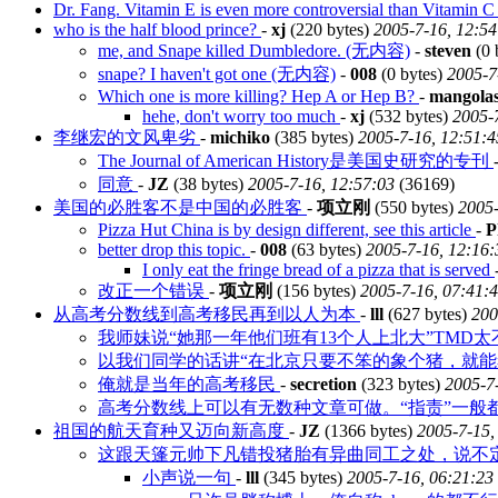
Dr. Fang. Vitamin E is even more controversial than Vitamin 
who is the half blood prince?
-
xj
(220 bytes)
2005-7-16, 12:54
me, and Snape killed Dumbledore. (无内容)
-
steven
(0 
snape? I haven't got one (无内容)
-
008
(0 bytes)
2005-7
Which one is more killing? Hep A or Hep B?
-
mangolas
hehe, don't worry too much
-
xj
(532 bytes)
2005-
李继宏的文风卑劣
-
michiko
(385 bytes)
2005-7-16, 12:51:4
The Journal of American History是美国史研究的专刊
同意
-
JZ
(38 bytes)
2005-7-16, 12:57:03
(36169)
美国的必胜客不是中国的必胜客
-
项立刚
(550 bytes)
2005-
Pizza Hut China is by design different, see this article
-
P
better drop this topic.
-
008
(63 bytes)
2005-7-16, 12:16:
I only eat the fringe bread of a pizza that is served
改正一个错误
-
项立刚
(156 bytes)
2005-7-16, 07:41:
从高考分数线到高考移民再到以人为本
-
lll
(627 bytes)
200
我师妹说“她那一年他们班有13个人上北大”TMD太不
以我们同学的话讲“在北京只要不笨的象个猪，就能考
俺就是当年的高考移民
-
secretion
(323 bytes)
2005-7
高考分数线上可以有无数种文章可做。“指责”一般都
祖国的航天育种又迈向新高度
-
JZ
(1366 bytes)
2005-7-15,
这跟天篷元帅下凡错投猪胎有异曲同工之处，说不定培
小声说一句
-
lll
(345 bytes)
2005-7-16, 06:21:23