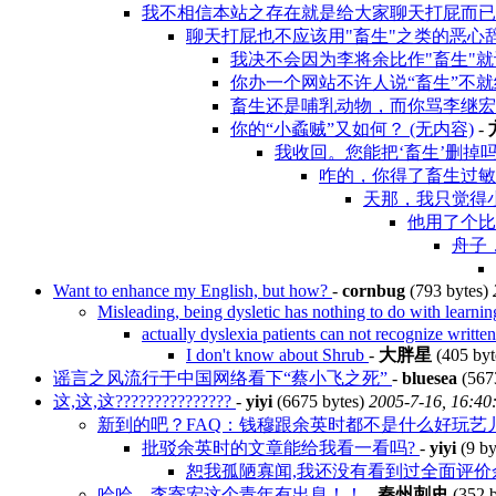
我不相信本站之存在就是给大家聊天打屁而已！
聊天打屁也不应该用"畜生"之类的恶心辞藻
我决不会因为李将余比作"畜生"就
你办一个网站不许人说“畜生”不
畜生还是哺乳动物，而你骂李继宏“
你的“小蟊贼”又如何？ (无内容)
-
我收回。您能把‘畜生’删掉吗？
咋的，你得了畜生过敏
天那，我只觉得小
他用了个比
舟子
Want to enhance my English, but how?
-
cornbug
(793 bytes)
Misleading, being dysletic has nothing to do with learni
actually dyslexia patients can not recognize writt
I don't know about Shrub
-
大胖星
(405 byt
谣言之风流行于中国网络看下“蔡小飞之死”
-
bluesea
(567
这,这,这???????????????
-
yiyi
(6675 bytes)
2005-7-16, 16:40
新到的吧？FAQ：钱穆跟余英时都不是什么好玩艺
批驳余英时的文章能给我看一看吗?
-
yiyi
(9 by
恕我孤陋寡闻,我还没有看到过全面评
哈哈，李寄宏这个青年有出息！！
-
秦州刺史
(352 