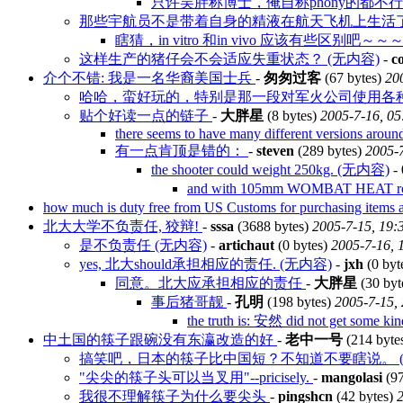
只许吴胖称博士，俺自称phony的都不
那些宇航员不是带着自身的精液在航天飞机上生活了
瞎猜，in vitro 和in vivo 应该有些区别吧～～
这样生产的猪仔会不会适应失重状态？ (无内容)
-
c
介个不错: 我是一名华裔美国士兵
-
匆匆过客
(67 bytes)
20
哈哈，蛮好玩的，特别是那一段对军火公司使用各
贴个好读一点的链子
-
大胖星
(8 bytes)
2005-7-16, 05
there seems to have many different versions aroun
有一点肯顶是错的：
-
steven
(289 bytes)
2005-7
the shooter could weight 250kg. (无内容)
-
and with 105mm WOMBAT HEAT 
how much is duty free from US Customs for purchasing items
北大大学不负责任, 狡辩!
-
sssa
(3688 bytes)
2005-7-15, 19:
是不负责任 (无内容)
-
artichaut
(0 bytes)
2005-7-16, 
yes, 北大should承担相应的责任. (无内容)
-
jxh
(0 byt
同意。北大应承担相应的责任
-
大胖星
(30 byt
事后猪哥靓
-
孔明
(198 bytes)
2005-7-15,
the truth is: 安然 did not get some k
中土国的筷子跟碗没有东瀛改造的好
-
老中一号
(214 byte
搞笑吧，日本的筷子比中国短？不知道不要瞎说。 (
"尖尖的筷子头可以当叉用"--pricisely.
-
mangolasi
(97
我很不理解筷子为什么要尖头
-
pingshcn
(42 bytes)
2