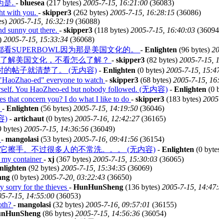
为是.
-
bluesea
(217 bytes)
2005-7-15, 16:21:00
(36083)
ght with you.
-
skipper3
(262 bytes)
2005-7-15, 16:28:15
(36086)
es)
2005-7-15, 16:32:19
(36088)
nd sunny out there.
-
skipper3
(118 bytes)
2005-7-15, 16:40:03
(36094
)
2005-7-15, 15:33:34
(36068)
看SUPERBOWL因为那是美国文化的。
-
Enlighten
(96 bytes)
20
要了解美国文化，不看怎么了解？
-
skipper3
(82 bytes)
2005-7-15, 
的帖子就清楚了。 (无内容)
-
Enlighten
(0 bytes)
2005-7-15, 15:4
 I "HaoZhao-ed" everyone to watch
-
skipper3
(68 bytes)
2005-7-15, 16
ourself. You HaoZheo-ed but nobody followed. (无内容)
-
Enlighten
(0 
s that concern you? I do what I like to do
-
skipper3
(183 bytes)
2005
。
-
Enlighten
(56 bytes)
2005-7-15, 14:19:50
(36046)
容)
-
artichaut
(0 bytes)
2005-7-16, 12:42:27
(36165)
 bytes)
2005-7-15, 14:36:56
(36049)
"
-
mangolasi
(53 bytes)
2005-7-16, 09:41:56
(36154)
擦手。不过很多人的不常洗。。。 (无内容)
-
Enlighten
(0 byte
p my container
-
xj
(367 bytes)
2005-7-15, 15:30:03
(36065)
nlighten
(92 bytes)
2005-7-15, 15:34:35
(36069)
ang
(0 bytes)
2005-7-20, 03:22:43
(36650)
 sorry for the thieves
-
HunHunSheng
(136 bytes)
2005-7-15, 14:47
5-7-15, 14:55:00
(36053)
both?
-
mangolasi
(32 bytes)
2005-7-16, 09:57:01
(36155)
nHunSheng
(86 bytes)
2005-7-15, 14:56:36
(36054)