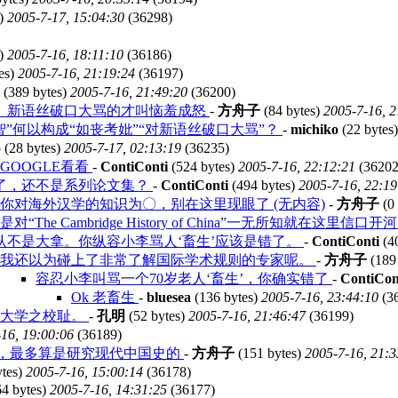
s)
2005-7-17, 15:04:30
(36298)
s)
2005-7-16, 18:11:10
(36186)
es)
2005-7-16, 21:19:24
(36197)
(389 bytes)
2005-7-16, 21:49:20
(36200)
、新语丝破口大骂的才叫恼羞成怒
-
方舟子
(84 bytes)
2005-7-16, 2
”何以构成“如丧考妣”“对新语丝破口大骂”？
-
michiko
(22 bytes
o
(28 bytes)
2005-7-17, 02:13:19
(36235)
GOOGLE看看
-
ContiConti
(524 bytes)
2005-7-16, 22:12:21
(36202
了，还不是系列论文集？
-
ContiConti
(494 bytes)
2005-7-16, 22:19
你对海外汉学的知识为〇，别在这里现眼了 (无内容)
-
方舟子
(0 
“The Cambridge History of China”一无所知就在这里信口开
认不是大拿。你纵容小李骂人‘畜生’应该是错了。
-
ContiConti
(4
我还以为碰上了非常了解国际学术规则的专家呢。
-
方舟子
(189
容忍小李叫骂一个70岁老人‘畜生’，你确实错了
-
ContiCon
Ok 老畜生
-
bluesea
(136 bytes)
2005-7-16, 23:44:10
(3
顿大学之校耻。
-
孔明
(52 bytes)
2005-7-16, 21:46:47
(36199)
16, 19:00:06
(36189)
政论，最多算是研究现代中国史的
-
方舟子
(151 bytes)
2005-7-16, 21:3
ytes)
2005-7-16, 15:00:14
(36178)
4 bytes)
2005-7-16, 14:31:25
(36177)