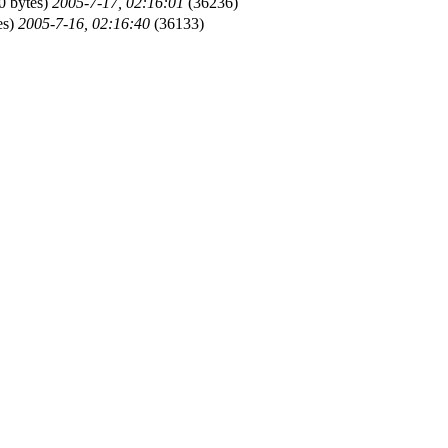
0 bytes)
2005-7-17, 02:16:01
(36236)
es)
2005-7-16, 02:16:40
(36133)