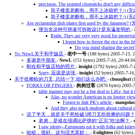
precision. The pointed chopsticks don't any difficu
筒子楼里老断电，用不上冰箱把？:) (无
筒子楼里老断电，用不上冰箱把？:) (无
Are rectangular dish plates first used by the Japanese
便当盒这种可拼凑可拆散设计是东瀛发明的
-
Right. They are very very good for preserv
I learnt how to freeze the rice in the f
Do you mind sharing the sec
To: NewL关于和平饭店
-
老中一号
(188 bytes)
2005-7-15, 
多谢老中朋友
-
NewL
(151 bytes)
2005-7-16, 20:44:0
刚在和平饭店拍的照片
-
insight
(1792 bytes)
2005-7-
Sorry, 应该是这张
-
insight
(52 bytes)
2005-7-16
关于批擦蛤的刀叉, 总结一下,咱们这么办吧:
-
chouqilozi
(
FORKS OR FINGERS
-
匆匆过客
(2876 bytes)
2005-7
table manner may not be a big deal to LiKe, but it 
Alas, no wonder American is no longer view
Forgot to link PK's article
-
mangolas
And they also teach students about cultural 
说了半天，就是关于死给破3用刀叉吃批擦的问题
老弟，是谁在强调比萨饼的“正宗”吃法啊？
-
I saw plenty--Europeans eat it with folks and knie
哈哈，很好。这句话尤其妙：
-
Enlighten
(62 bytes)