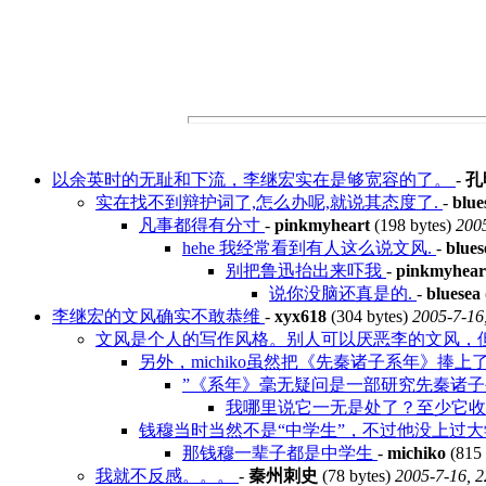
以余英时的无耻和下流，李继宏实在是够宽容的了。
-
孔
实在找不到辩护词了,怎么办呢,就说其态度了.
-
blue
凡事都得有分寸
-
pinkmyheart
(198 bytes)
2005
hehe 我经常看到有人这么说文风.
-
blues
别把鲁迅抬出来吓我
-
pinkmyhear
说你没脑还真是的.
-
bluesea
李继宏的文风确实不敢恭维
-
xyx618
(304 bytes)
2005-7-16
文风是个人的写作风格。别人可以厌恶李的文风，
另外，michiko虽然把《先秦诸子系年》捧
”《系年》毫无疑问是一部研究先秦诸子
我哪里说它一无是处了？至少它
钱穆当时当然不是“中学生”，不过他没上过大
那钱穆一辈子都是中学生
-
michiko
(815 
我就不反感。。。
-
秦州刺史
(78 bytes)
2005-7-16, 2