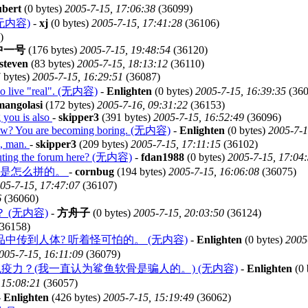
ubert
(0 bytes)
2005-7-15, 17:06:38
(36099)
t (无内容)
-
xj
(0 bytes)
2005-7-15, 17:41:28
(36106)
)
中一号
(176 bytes)
2005-7-15, 19:48:54
(36120)
steven
(83 bytes)
2005-7-15, 18:13:12
(36110)
 bytes)
2005-7-15, 16:29:51
(36087)
who live "real". (无内容)
-
Enlighten
(0 bytes)
2005-7-15, 16:39:35
(360
mangolasi
(172 bytes)
2005-7-16, 09:31:22
(36153)
 you is also
-
skipper3
(391 bytes)
2005-7-15, 16:52:49
(36096)
new? You are becoming boring. (无内容)
-
Enlighten
(0 bytes)
2005-7-1
u, man.
-
skipper3
(209 bytes)
2005-7-15, 17:11:15
(36102)
lluting the forum here? (无内容)
-
fdan1988
(0 bytes)
2005-7-15, 17:04
生是怎么拼的。
-
cornbug
(194 bytes)
2005-7-15, 16:06:08
(36075)
05-7-15, 17:47:07
(36107)
6
(36060)
(无内容)
-
方舟子
(0 bytes)
2005-7-15, 20:03:50
(36124)
36158)
传到人体? 听着怪可怕的。 (无内容)
-
Enlighten
(0 bytes)
2005
005-7-15, 16:11:09
(36079)
疫力？(我一直认为鲨鱼软骨是骗人的。) (无内容)
-
Enlighten
(0 
 15:08:21
(36057)
-
Enlighten
(426 bytes)
2005-7-15, 15:19:49
(36062)