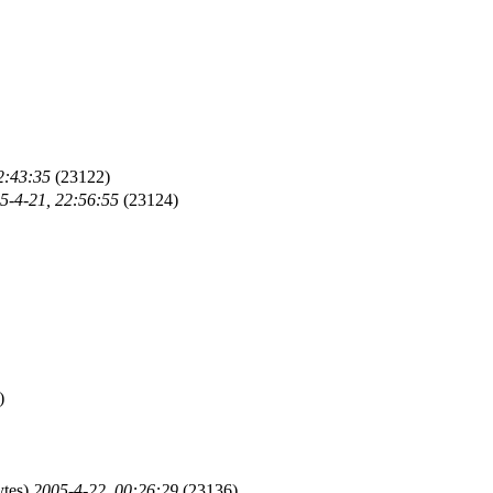
2:43:35
(23122)
5-4-21, 22:56:55
(23124)
)
ytes)
2005-4-22, 00:26:29
(23136)