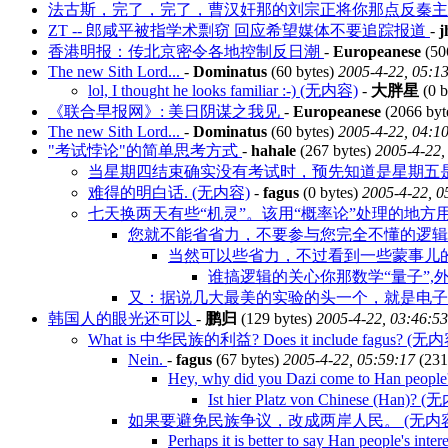
法古斯，完了，完了，曹汉奸那的刘宗正将你那点反秦主义
ZT -- 郎咸平被指学术剽窃 回应希望媒体不要追踪报道
-
j
香港明报：传北京密令各地控制反日潮
-
Europeanese
(50
The new Sith Lord...
-
Dominatus
(60 bytes)
2005-4-22, 05:1
lol, I thought he looks familiar :-) (无内容)
-
大胖星
(0 b
《联合早报网》: 美日阴谋之我见
-
Europeanese
(2066 byt
The new Sith Lord...
-
Dominatus
(60 bytes)
2005-4-22, 04:1
"考试悖论"的简单思考方式
-
hahale
(267 bytes)
2005-4-22,
当星期四结束确实没有考试时，预先知道是星期五
难得的明白话. (无内容)
-
fagus
(0 bytes)
2005-4-22, 0
七天换两天有些“机灵”。该用“概率论”处理的地方
您就不能省省力，不要参与您完全不懂的逻
当然可以些省力，不过看到一些蒙事儿
谁搞逻辑的关心你那数学“量子”,
又：据说几大最美的实验的头一个，就是电子的
韩国人的眼光还可以
-
鹏归
(129 bytes)
2005-4-22, 03:46:53
What is 中华民族的利益? Does it include fagus? (无
Nein.
-
fagus
(67 bytes)
2005-4-22, 05:59:17
(231
Hey, why did you Dazi come to Han peopl
Ist hier Platz von Chinese (Han)? 
如果要避免民族争议，改成两岸人民。 (无内容
Perhaps it is better to say Han people's inter