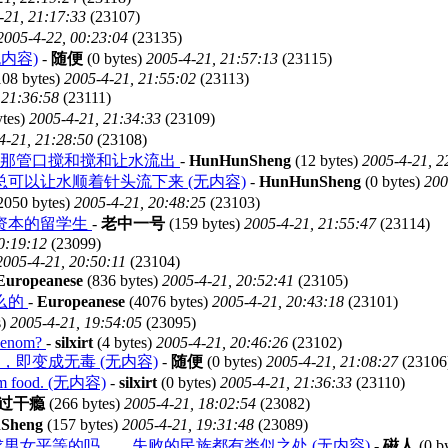
-21, 21:17:33
(23107)
2005-4-22, 00:23:04
(23135)
内容)
-
随便
(0 bytes)
2005-4-21, 21:57:13
(23115)
08 bytes)
2005-4-21, 21:55:02
(23113)
 21:36:58
(23111)
ytes)
2005-4-21, 21:34:33
(23109)
4-21, 21:28:50
(23108)
你那管口搅和搅和让水流出
-
HunHunSheng
(12 bytes)
2005-4-21, 2
可以让水顺着针头流下来 (无内容)
-
HunHunSheng
(0 bytes)
200
2050 bytes)
2005-4-21, 20:48:25
(23103)
资本的留学生
-
老中一号
(159 bytes)
2005-4-21, 21:55:47
(23114)
0:19:12
(23099)
2005-4-21, 20:50:11
(23104)
Europeanese
(836 bytes)
2005-4-21, 20:52:41
(23105)
么的
-
Europeanese
(4076 bytes)
2005-4-21, 20:43:18
(23101)
s)
2005-4-21, 19:54:05
(23095)
 venom?
-
silxirt
(4 bytes)
2005-4-21, 20:46:26
(23102)
即变成无毒 (无内容)
-
随便
(0 bytes)
2005-4-21, 21:08:27
(23106
from food. (无内容)
-
silxirt
(0 bytes)
2005-4-21, 21:36:33
(23110)
过干瘾
(266 bytes)
2005-4-21, 18:02:54
(23082)
Sheng
(157 bytes)
2005-4-21, 19:31:48
(23089)
男女平等的吗……失败的民族都有类似之处 (无内容)
-
磁人
(0 b