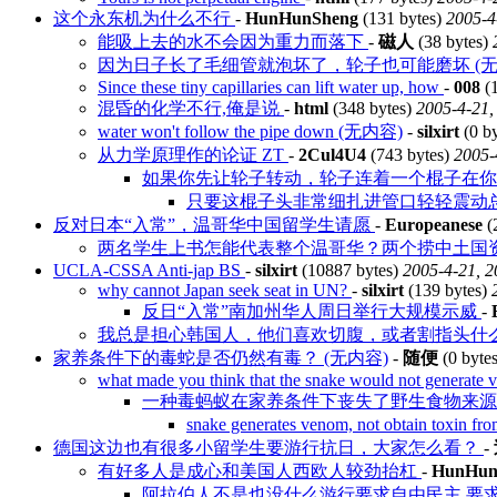
这个永东机为什么不行
-
HunHunSheng
(131 bytes)
2005-4
能吸上去的水不会因为重力而落下
-
磁人
(38 bytes)
因为日子长了毛细管就泡坏了，轮子也可能磨坏 (无
Since these tiny capillaries can lift water up, how
-
008
(1
混昏的化学不行,俺是说
-
html
(348 bytes)
2005-4-21,
water won't follow the pipe down (无内容)
-
silxirt
(0 b
从力学原理作的论证 ZT
-
2Cul4U4
(743 bytes)
2005-
如果你先让轮子转动，轮子连着一个棍子在
只要这棍子头非常细扎进管口轻轻震动总
反对日本“入常”，温哥华中国留学生请愿
-
Europeanese
(
两名学生上书怎能代表整个温哥华？两个捞中土国
UCLA-CSSA Anti-jap BS
-
silxirt
(10887 bytes)
2005-4-21, 2
why cannot Japan seek seat in UN?
-
silxirt
(139 bytes)
反日“入常”南加州华人周日举行大规模示威
-
我总是担心韩国人，他们喜欢切腹，或者割指头什
家养条件下的毒蛇是否仍然有毒？ (无内容)
-
随便
(0 byte
what made you think that the snake would not generate
一种毒蚂蚁在家养条件下丧失了野生食物来源，
snake generates venom, not obtain toxin 
德国这边也有很多小留学生要游行抗日，大家怎么看？
-
有好多人是成心和美国人西欧人较劲抬杠
-
HunHun
阿拉伯人不是也没什么游行要求自由民主,要求