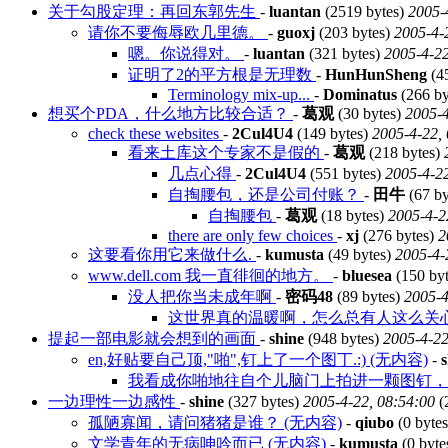
关于勾股定理：再回东郭先生
-
luantan
(2519 bytes)
2005-
请你不要侮辱欧几里德。
-
guoxj
(203 bytes)
2005-4-
嗯。你说得对。
-
luantan
(321 bytes)
2005-4-22
证明了2的平方根是无理数
-
HunHunSheng
(4
Terminology mix-up...
-
Dominatus
(266 by
想买个PDA，什么地方比较合适？
-
葛观
(30 bytes)
2005-4
check these websites
-
2Cul4U4
(149 bytes)
2005-4-22,
看来土库这个专家不是假的
-
葛观
(218 bytes)
几点心得
-
2Cul4U4
(551 bytes)
2005-4-22
自掏腰包，还是公司付账？
-
田牛
(67 by
自掏腰包
-
葛观
(18 bytes)
2005-4-2
there are only few choices
-
xj
(276 bytes)
2
这要看你用它来做什么.
-
kumusta
(49 bytes)
2005-4-
www.dell.com 我一直徘徊的地方。
-
bluesea
(150 by
没人把你当未成年啊
-
密码48
(89 bytes)
2005-4
这世界真的温暖啊，怎么总有人这么关
提起一部电影就会想到的画面
-
shine
(948 bytes)
2005-4-22
en,好贴要自己顶,"啪",钉上了一个图丁.:) (无内容)
-
s
我看成你啪地往自个儿脑门上拍进一颗图钉，吓
一边理性一边感性
-
shine
(327 bytes)
2005-4-22, 08:54:00
(
孤陋寡闻，请问猪猪是谁？ (无内容)
-
qiubo
(0 byte
文学青年的无病呻吟而已 (无内容)
-
kumusta
(0 byte