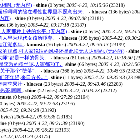
啊. (无内容)
-
shine
(0 bytes)
2005-4-22, 10:15:36
(23218)
而乐呵呵的陷在理性世界里不愿意出来。
-
bluesea
(136 bytes)
200
内容)
-
shine
(0 bytes)
2005-4-22, 09:07:08
(23181)
sea
(36 bytes)
2005-4-22, 09:17:18
(23187)
人家那种上铁的水平. (无内容)
-
shine
(0 bytes)
2005-4-22, 09:23:
的人早为现代女孩所唾弃。
-
bluesea
(195 bytes)
2005-4-22, 09:30:
行走江湖多年
-
kumusta
(56 bytes)
2005-4-22, 09:36:13
(23199)
的观点,可人家说话的风格还是此坛无人达到的. (无内容)
-
shine
大师”都是一样的骨头。
-
bluesea
(81 bytes)
2005-4-22, 10:18:50
(23
是李敖的粉丝呢,人家都70了.
-
shine
(66 bytes)
2005-4-22, 10:21:56
关于那个“堕落”。
-
bluesea
(368 bytes)
2005-4-22, 10:45:35
(23232
们还年轻,来日方长..."
-
shine
(11 bytes)
2005-4-22, 09:35:43
(23198
杯青苹果汁
-
bluesea
(23 bytes)
2005-4-22, 09:43:46
(23203)
热茶,呵呵
-
shine
(52 bytes)
2005-4-22, 10:03:23
(23212)
musta
(0 bytes)
2005-4-22, 09:27:29
(23194)
0 bytes)
2005-4-22, 09:27:53
(23195)
005-4-22, 09:24:28
(23192)
 bytes)
2005-4-22, 09:09:38
(23183)
ine
(0 bytes)
2005-4-22, 09:21:39
(23190)
bytes)
2005-4-22, 09:26:22
(23193)
5-4-22, 07:31:34
(23175)