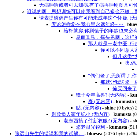
无病呻吟或者可以却病,有了病再呻则图具可怜相
谁说的啊，思想训练可以使我看到自己多么不够，
请表提醒偶产生你有可能未成年这个怀疑. (无
无论怎样您在我心里永远年轻~~~
-
blue
给杆就爬,你到镜子的年龄也未必有
悬而又悬，摇头晃脑，这样
那人就是一老中医, 
你可以不同意人家
但凡这类“
咦,偶
"偶们老了,无所谓了,你
那就让我送您一
俺买回来了
镜子今年高兽? (无内容)
-
ku
寿 (无内容)
-
kumusta
(
贴. (无内容)
-
shine
(0 bytes)
2
别欺负人家年纪小 (无内容)
-
kumusta
(0
老东西搞了件新衣服? (无内容)
-
sh
您老眼光锐利
-
kumusta
(51 
张远山先生的错误和我的试解。
-
bluesea
(2076 bytes)
200