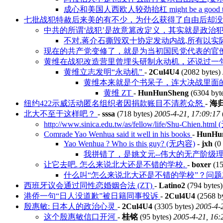
成心和美国人西欧人较劲抬杠 might be a good th
七批战犯特赦后来美的有不少，为什么获得了自由后却
中共的所谓‘战犯’是故意篡改定义，其实就是政治犯 
不对.蒋介石撕毁双十协定发动内战,所有以实
现在的共产党变修了，就是为当初国民党代表的官
黄维在战犯改造营里曾埋头研制永动机，还说过一
黄维立志发明“永动机”
-
2Cul4U4
(2082 bytes)
黄维本来就是个书呆子，连大决战里面
黄维 ZT
-
HunHunSheng
(6304 byt
纽约422示威活动匿名组织者因捐款账目不清惹众怒
-
海
北大不至于这样吧？
-
sssa
(718 bytes)
2005-4-21, 17:09:17
http://www.sinica.edu.tw/as/fellow/life/Shu-Chien.ht
Comrade Yao Wenhua said it well in his books
-
HunHu
Yao Wenhua ? Who is this guy? (无内容)
-
jxh
(0 
我拼错了，是姚文元--伟大的无产阶级理
让它去吧. 怎么来说北大还是不错的学校.
-
boxer
(15
什么叫“怎么来说北大还是不错的学校”？问题就
西班牙议会通过同性恋婚姻合法 (ZT)
-
Latino2
(794 bytes
港侨一句“日人没道歉”被日籍同事投诉
-
2Cul4U4
(2568 b
殷惠敏: 日本人的政治心灵
-
2Cul4U4
(3305 bytes)
2005-4-
这个殷惠敏信口开河
-
桂铭
(95 bytes)
2005-4-21, 16: