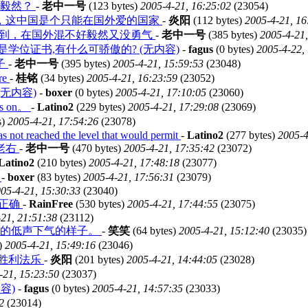
不毅然？
-
老中一号
(123 bytes)
2005-4-21, 16:25:02
(23054)
，这中国是个只能在国外爱的国家
-
炎阳
(112 bytes)
2005-4-21, 16
不到，在国外混不好毅然又没勇气
-
老中一号
(385 bytes)
2005-4-21,
学位证书,有什么可骄傲的? (无内容)
-
fagus
(0 bytes)
2005-4-22,
子
-
老中一号
(395 bytes)
2005-4-21, 15:59:53
(23048)
e
-
桂铭
(34 bytes)
2005-4-21, 16:23:59
(23052)
无内容)
-
boxer
(0 bytes)
2005-4-21, 17:10:05
(23060)
s on。
-
Latino2
(229 bytes)
2005-4-21, 17:29:08
(23069)
s)
2005-4-21, 17:54:26
(23078)
s not reached the level that would permit
-
Latino2
(277 bytes)
2005-4
老右
-
老中一号
(470 bytes)
2005-4-21, 17:35:42
(23072)
Latino2
(210 bytes)
2005-4-21, 17:48:18
(23077)
号
-
boxer
(83 bytes)
2005-4-21, 17:56:31
(23079)
05-4-21, 15:30:33
(23040)
师正确
-
RainFree
(530 bytes)
2005-4-21, 17:44:55
(23075)
21, 21:51:38
(23112)
女的低声下气的样子。
-
笑笑
(64 bytes)
2005-4-21, 15:12:40
(23035)
)
2005-4-21, 15:49:16
(23046)
胜利法乐
-
炎阳
(201 bytes)
2005-4-21, 14:44:05
(23028)
-21, 15:23:50
(23037)
容)
-
fagus
(0 bytes)
2005-4-21, 14:57:35
(23033)
2
(23014)