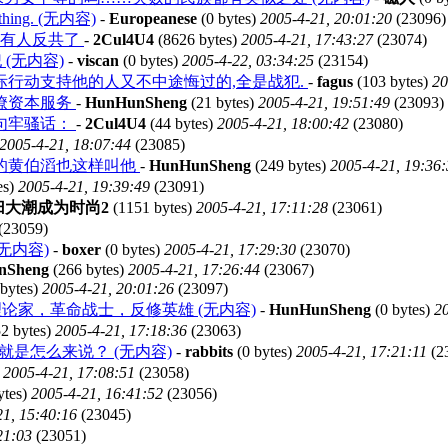
ing. (无内容)
-
Europeanese
(0 bytes)
2005-4-21, 20:01:20
(23096)
没有人反共了
-
2Cul4U4
(8626 bytes)
2005-4-21, 17:43:27
(23074)
(无内容)
-
viscan
(0 bytes)
2005-4-22, 03:34:25
(23154)
际行动支持他的人又不中途悔过的,全是战犯.
-
fagus
(103 bytes)
20
僚资本服务
-
HunHunSheng
(21 bytes)
2005-4-21, 19:51:49
(23093)
句牢骚话：
-
2Cul4U4
(44 bytes)
2005-4-21, 18:00:42
(23080)
2005-4-21, 18:07:44
(23085)
的黄伯滔也这样叫他
-
HunHunSheng
(249 bytes)
2005-4-21, 19:36
es)
2005-4-21, 19:39:49
(23091)
归大潮成为时尚2
(1151 bytes)
2005-4-21, 17:11:28
(23061)
(23059)
ml (无内容)
-
boxer
(0 bytes)
2005-4-21, 17:29:30
(23070)
nSheng
(266 bytes)
2005-4-21, 17:26:44
(23067)
bytes)
2005-4-21, 20:01:26
(23097)
论家，革命战士，反修英雄 (无内容)
-
HunHunSheng
(0 bytes)
20
2 bytes)
2005-4-21, 17:18:36
(23063)
是怎么来说？ (无内容)
-
rabbits
(0 bytes)
2005-4-21, 17:21:11
(2
)
2005-4-21, 17:08:51
(23058)
ytes)
2005-4-21, 16:41:52
(23056)
21, 15:40:16
(23045)
21:03
(23051)