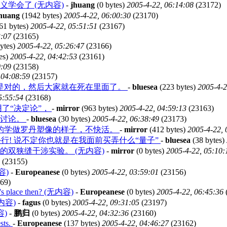
学会了 (无内容)
-
jhuang
(0 bytes)
2005-4-22, 06:14:08
(23172)
huang
(1942 bytes)
2005-4-22, 06:00:30
(23170)
61 bytes)
2005-4-22, 05:51:51
(23167)
3:07
(23165)
ytes)
2005-4-22, 05:26:47
(23166)
es)
2005-4-22, 04:42:53
(23161)
0:09
(23158)
 04:08:59
(23157)
是对的，然后大家就在死在里面了。
-
bluesea
(223 bytes)
2005-4-2
5:55:54
(23168)
用了“决定论”，
-
mirror
(963 bytes)
2005-4-22, 04:59:13
(23163)
辑讨论。
-
bluesea
(30 bytes)
2005-4-22, 06:38:49
(23173)
的学做罗丹塑像的样子，不快活。
-
mirror
(412 bytes)
2005-4-22, 
外行! 说不定你也就是在我面前买弄什么“量子”
-
bluesea
(38 bytes)
双狭缝干涉实验。 (无内容)
-
mirror
(0 bytes)
2005-4-22, 05:10:
(23155)
内容)
-
Europeanese
(0 bytes)
2005-4-22, 03:59:01
(23156)
69)
e's place then? (无内容)
-
Europeanese
(0 bytes)
2005-4-22, 06:45:36
(无内容)
-
fagus
(0 bytes)
2005-4-22, 09:31:05
(23197)
)
-
鹏归
(0 bytes)
2005-4-22, 04:32:36
(23160)
ests.
-
Europeanese
(137 bytes)
2005-4-22, 04:46:27
(23162)