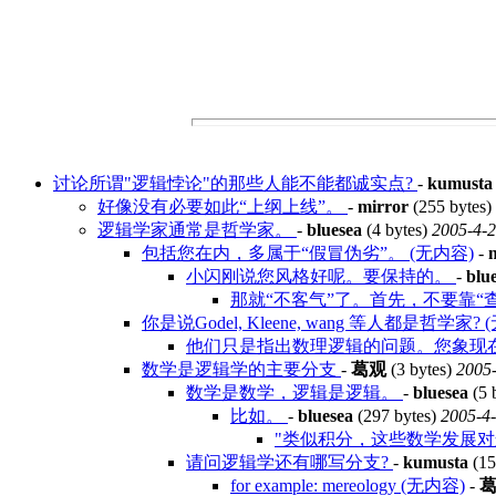
讨论所谓"逻辑悖论"的那些人能不能都诚实点?
-
kumusta
好像没有必要如此“上纲上线”。
-
mirror
(255 bytes)
逻辑学家通常是哲学家。
-
bluesea
(4 bytes)
2005-4-2
包括您在内，多属于“假冒伪劣”。 (无内容)
-
小闪刚说您风格好呢。要保持的。
-
blu
那就“不客气”了。首先，不要靠“
你是说Godel, Kleene, wang 等人都是哲学家? 
他们只是指出数理逻辑的问题。您象现
数学是逻辑学的主要分支
-
葛观
(3 bytes)
2005-
数学是数学，逻辑是逻辑。
-
bluesea
(5 
比如。
-
bluesea
(297 bytes)
2005-4-
"类似积分，这些数学发展
请问逻辑学还有哪写分支?
-
kumusta
(15
for example: mereology (无内容)
-