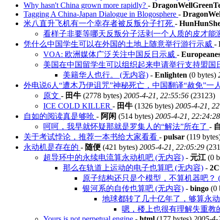
Why hasn't China grown more rapidly?
-
DragonWellGreenT
Tagging A China-Japan Dialogue in Blogosphere
-
DragonWel
米八直升飞机有一个幸存者被反叛分子打死
-
HunHunSh
看样子非要等哪天反叛分子活剥一个人质的皮才能激
凭什么中国学生可以在外国的土地上随意举行游行示威
-
VOA: 欧洲媒体广泛关注中国反日示威
-
Europeane
美国在中国留学生可以组织起来申请举行支持盟国
美籍华人也行。 (无内容)
-
Enlighten
(0 bytes)
外电说6人“遭木乃伊诅咒”神秘死亡，中国翻译“赦免”一
原文
-
田牛
(2778 bytes)
2005-4-21, 22:55:56
(23123)
ICE COLD KILLER
-
田牛
(1326 bytes)
2005-4-21, 22
自如的阅读真是够呛
-
阿闲
(514 bytes)
2005-4-21, 22:24:28
呵呵，我早就怀疑那就是罗集人的“解法”所在了
-
关于考试悖论，推荐一本书给大家看看
-
pulsar
(119 bytes
永动机是存在的
-
随便
(421 bytes)
2005-4-21, 22:05:29
(231
超导环中的永续电流算永动机吧 (无内容)
-
元江
(0 b
那么在轨道上运动的电子也算吧 (无内容)
-
2C
原子结构还只是个模型，不算机器吧？ (
银河系的自传也算吧 (无内容)
-
bingo
(0 
地球都转了几十亿年了，够算永动机
嗯，楼上也很有理解失重教的
Yours is not perpetual engine
-
html
(177 bytes)
2005-4-