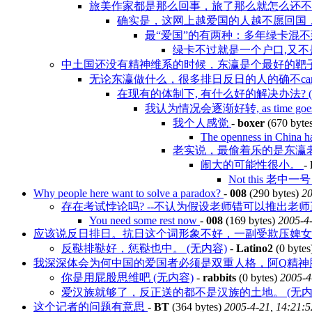
旅美作家都是那么回事，旅了那么就怎么还
确实是，这网上越爱国的人越不愿回国
最“爱国”的有两种：多年绿卡混
绿卡不过就是一个户口,又不是
中土国还没有精神维系的时候，东瀛是个最好的靶
无论东瀛做什么，很多排日反日的人的确不car
在现有的体制下, 有什么好的解决办法? (
我认为情况会逐渐好转, as time goe
我个人感觉
-
boxer
(670 byte
The openness in China ha
老实说，最偷着乐的是东瀛
闹大的可能性很小。
-
Not this 老中一
Why people here want to solve a paradox?
-
008
(290 bytes)
20
存在考试悖论吗? --不认为假设老师错可以推出老
You need some rest now
-
008
(169 bytes)
2005-4-
应该说反日排日。抗日这个词形象不好，一副受欺压婢
反鞑排鞑好，惩鞑也中。 (无内容)
-
Latino2
(0 bytes
我深深体会为何中国的爱国者必须是双重人格，阿Q精神
你是用屁股思维吧 (无内容)
-
rabbits
(0 bytes)
2005-4
爱汉族就够了，反正送的都不是汉族的土地。 (无内
这个记者的问题有意思
-
BT
(364 bytes)
2005-4-21, 14:21:5