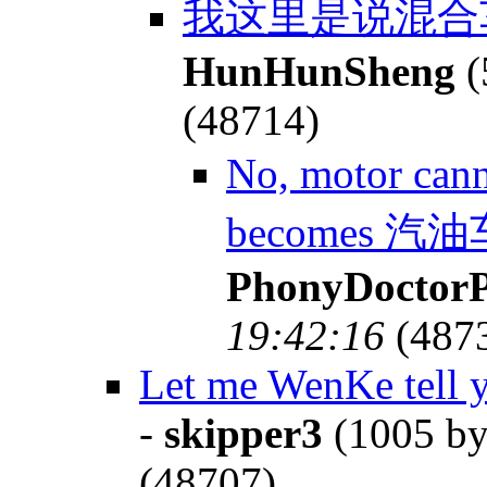
我这里是说混合
HunHunSheng
(
(48714)
No, motor cann
becomes 汽油车 
PhonyDoctor
19:42:16
(487
Let me WenKe tell y
-
skipper3
(1005 by
(48707)