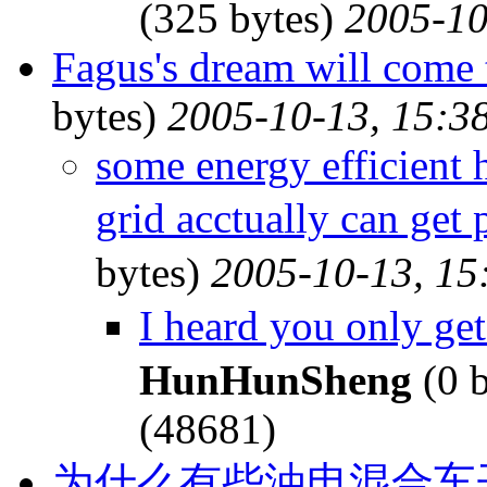
(325 bytes)
2005-10
Fagus's dream will come
bytes)
2005-10-13, 15:3
some energy efficient 
grid acctually can g
bytes)
2005-10-13, 15
I heard you only g
HunHunSheng
(0 
(48681)
为什么有些油电混合车