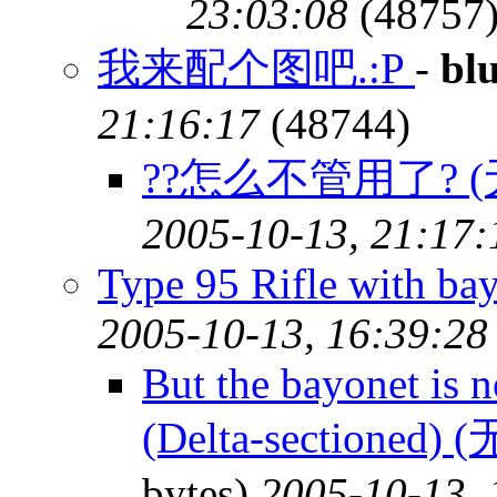
23:03:08
(48757
我来配个图吧.:P
-
bl
21:16:17
(48744)
??怎么不管用了? 
2005-10-13, 21:17:
Type 95 Rifle with ba
2005-10-13, 16:39:28
But the bayonet is 
(Delta-sectioned)
bytes)
2005-10-13, 