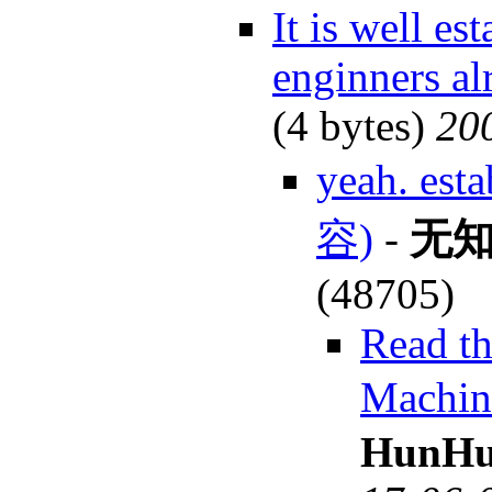
It is well es
enginners al
(4 bytes)
20
yeah. est
容)
-
无
(48705)
Read t
Machi
HunHu