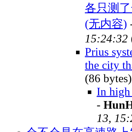
各只测了
(无内容)
15:24:32
Prius syst
the city 
(86 bytes
In high
-
HunH
13, 15