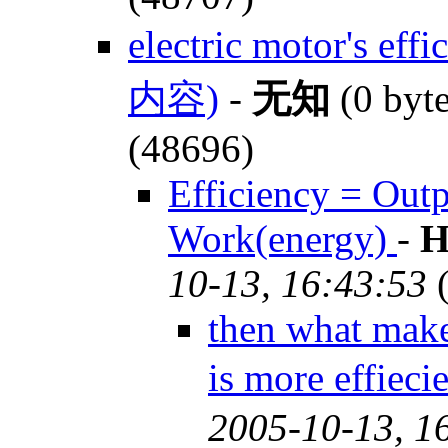
electric motor's effi
内容)
-
无知
(0 byt
(48696)
Efficiency = Out
Work(energy)
-
H
10-13, 16:43:53
(
then what mak
is more effie
2005-10-13, 1