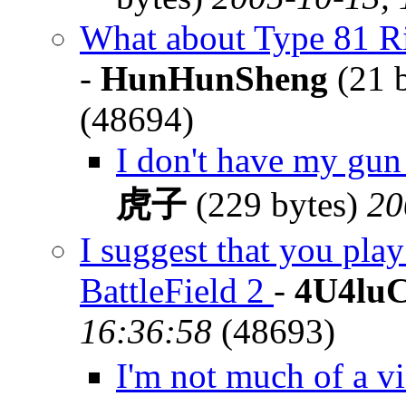
What about Type 81 Rif
-
HunHunSheng
(21 
(48694)
I don't have my gun
虎子
(229 bytes)
20
I suggest that you pla
BattleField 2
-
4U4lu
16:36:58
(48693)
I'm not much of a v