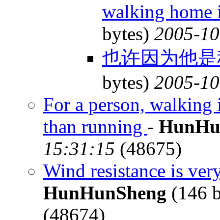
walking home i
bytes)
2005-10
也许因为他是科
bytes)
2005-10
For a person, walking 
than running
-
HunHu
15:31:15
(48675)
Wind resistance is ve
HunHunSheng
(146 b
(48674)