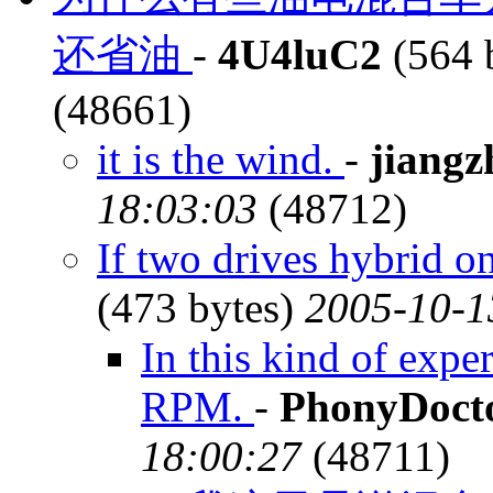
还省油
-
4U4luC2
(564 
(48661)
it is the wind.
-
jiangz
18:03:03
(48712)
If two drives hybrid 
(473 bytes)
2005-10-1
In this kind of expe
RPM.
-
PhonyDoct
18:00:27
(48711)