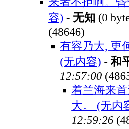
来者不拒啊。昏
容)
-
无知
(0 byt
(48646)
有容乃大, 更
(无内容)
-
和
12:57:00
(486
着兰海来首
大。 (无内
12:59:26
(4