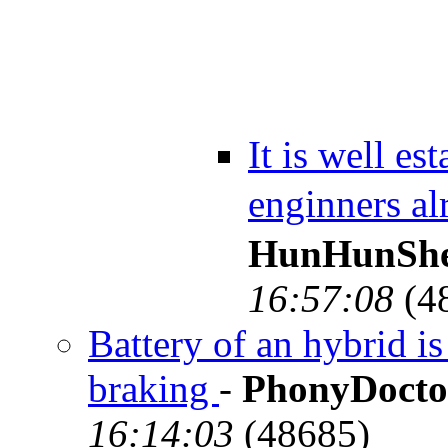
It is well es
enginners a
HunHunSh
16:57:08
(4
Battery of an hybrid 
braking
-
PhonyDoct
16:14:03
(48685)