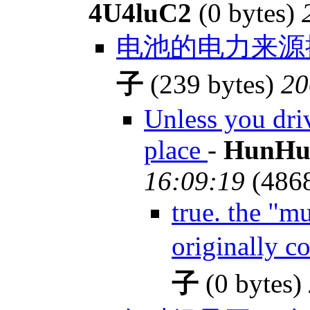
4U4luC2
(0 bytes)
电池的电力来源
子
(239 bytes)
20
Unless you dri
place
-
HunHu
16:09:19
(486
true. the "m
originally 
子
(0 bytes)