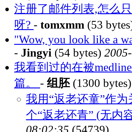
注册了邮件列表,怎么
呀?
-
tomxmm
(53 bytes
"Wow, you look like a wa
-
Jingyi
(54 bytes)
2005-
我看到过的在被medl
篇。
-
组胚
(1300 bytes
我用“返老还童”作
个“返老还青” (无内容
08:02:35
(54739)