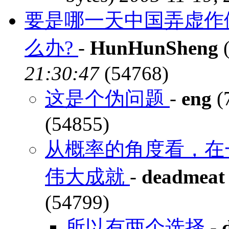
要是哪一天中国弄虚作
么办?
-
HunHunSheng
(
21:30:47
(54768)
这是个伪问题
-
eng
(
(54855)
从概率的角度看，在
伟大成就
-
deadmeat
(54799)
所以有两个选择
-