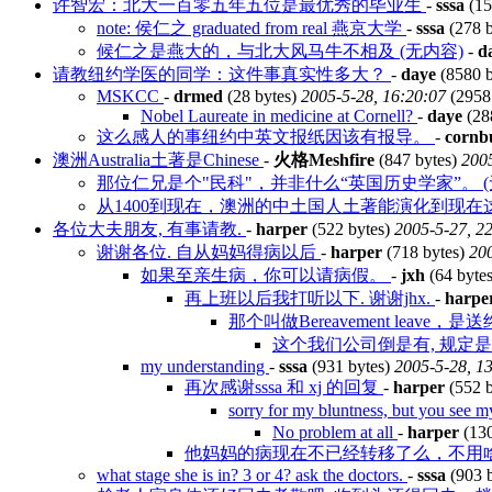
许智宏：北大一百零五年五位是最优秀的毕业生
-
sssa
(15
note: 侯仁之 graduated from real 燕京大学
-
sssa
(278 
候仁之是燕大的，与北大风马牛不相及 (无内容)
-
d
请教纽约学医的同学：这件事真实性多大？
-
daye
(8580 b
MSKCC
-
drmed
(28 bytes)
2005-5-28, 16:20:07
(2958
Nobel Laureate in medicine at Cornell?
-
daye
(28
这么感人的事纽约中英文报纸因该有报导。
-
cornb
澳洲Australia土著是Chinese
-
火格Meshfire
(847 bytes)
2005
那位仁兄是个"民科"，并非什么“英国历史学家”。 (
从1400到现在，澳洲的中土国人土著能演化到现
各位大夫朋友, 有事请教.
-
harper
(522 bytes)
2005-5-27, 2
谢谢各位. 自从妈妈得病以后
-
harper
(718 bytes)
200
如果至亲生病，你可以请病假。
-
jxh
(64 byte
再上班以后我打听以下. 谢谢jhx.
-
harpe
那个叫做Bereavement leave
这个我们公司倒是有, 规定是一
my understanding
-
sssa
(931 bytes)
2005-5-28, 1
再次感谢sssa 和 xj 的回复
-
harper
(552 
sorry for my bluntness, but you se
No problem at all
-
harper
(130
他妈妈的病现在不已经转移了么，不用
what stage she is in? 3 or 4? ask the doctors.
-
sssa
(903 