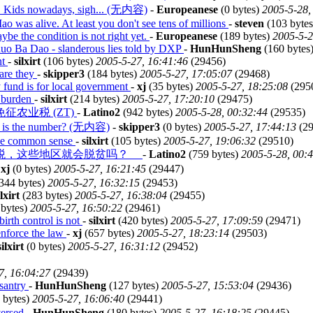
. Kids nowadays, sigh... (无内容)
-
Europeanese
(0 bytes)
2005-5-28,
o was alive. At least you don't see tens of millions
-
steven
(103 byte
ybe the condition is not right yet.
-
Europeanese
(189 bytes)
2005-5-2
uo Ba Dao - slanderous lies told by DXP
-
HunHunSheng
(160 bytes
nt
-
silxirt
(106 bytes)
2005-5-27, 16:41:46
(29456)
are they
-
skipper3
(184 bytes)
2005-5-27, 17:05:07
(29468)
y fund is for local government
-
xj
(35 bytes)
2005-5-27, 18:25:08
(295
x burden
-
silxirt
(214 bytes)
2005-5-27, 17:20:10
(29475)
农业税 (ZT)
-
Latino2
(942 bytes)
2005-5-28, 00:32:44
(29535)
re is the number? (无内容)
-
skipper3
(0 bytes)
2005-5-27, 17:44:13
(29
ave common sense
-
silxirt
(105 bytes)
2005-5-27, 19:06:32
(29510)
税，这些地区就会脱贫吗？
-
Latino2
(759 bytes)
2005-5-28, 00:
-
xj
(0 bytes)
2005-5-27, 16:21:45
(29447)
344 bytes)
2005-5-27, 16:32:15
(29453)
ilxirt
(283 bytes)
2005-5-27, 16:38:04
(29455)
bytes)
2005-5-27, 16:50:22
(29461)
birth control is not
-
silxirt
(420 bytes)
2005-5-27, 17:09:59
(29471)
 enforce the law
-
xj
(657 bytes)
2005-5-27, 18:23:14
(29503)
silxirt
(0 bytes)
2005-5-27, 16:31:12
(29452)
7, 16:04:27
(29439)
asantry
-
HunHunSheng
(127 bytes)
2005-5-27, 15:53:04
(29436)
 bytes)
2005-5-27, 16:06:40
(29441)
versed
-
HunHunSheng
(180 bytes)
2005-5-27, 16:18:25
(29445)