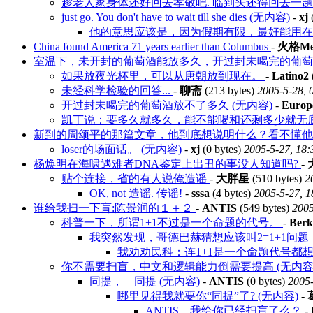
趁老人家身体还好回去孝敬吧. 临到头还得回去一趟. 
just go. You don't have to wait till she dies (无内容)
-
xj
(
他的意思应该是，因为假期有限，最好能用
China found America 71 years earlier than Columbus
-
火格Mes
室温下，未开封的葡萄酒能放多久，开过封未喝完的葡
如果放夜光杯里，可以从唐朝放到现在。
-
Latino2
未经科学检验的回答...
-
聊斋
(213 bytes)
2005-5-28, 
开过封未喝完的葡萄酒放不了多久 (无内容)
-
Europ
凯丁说：要多久就多久，能不能喝和还剩多少就无底了
新到的周颂平的那篇文章，他到底想说明什么？看不懂他的
loser的场面话。 (无内容)
-
xj
(0 bytes)
2005-5-27, 18:
杨焕明在海啸遇难者DNA鉴定上出丑的事没人知道吗?
-
贴个连接，省的有人说俺造谣
-
大胖星
(510 bytes)
2
OK, not 造谣. 传谣!
-
sssa
(4 bytes)
2005-5-27, 1
谁给我扫一下盲:陈景润的１＋２
-
ANTIS
(549 bytes)
2005
科普一下，所谓1+1不过是一个命题的代号。
-
Berk
我突然发现，哥德巴赫猜想应该叫2=1+1问
我劝劝民科：连1+1是一个命题代号都
你不需要扫盲，中文和逻辑能力倒需要提高 (无内容
同提， 同提 (无内容)
-
ANTIS
(0 bytes)
2005-
哪里见得我就要你“同提”了? (无内容)
-
ANTIS，我给你已经扫盲了么？
-