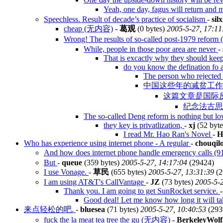
Yeah, one day, fagus will return and
Speechless. Result of decade’s practice of socialism
-
silx
cheap (无内容)
-
葛观
(0 bytes)
2005-5-27, 17:11
Wrong! The results of so-called post-1979 refo
While, people in those poor area are never
-
That is excactly why they should keep 
do you know the defination fo 
The person who rejected
中国这些年的减贫工作
这篇文章是国际反
纪念法古思君
The so-called Deng reform is nothing but lo
they key is privatlization,
-
xj
(52 byt
I read Mr. Hao Ran's Novel
-
H
Who has experience using internet phone - A regular
-
chouqilo
And how does internet phone handle emergency calls 
But
-
queue
(359 bytes)
2005-5-27, 14:17:04
(29424)
I use Vonage.
-
草民
(655 bytes)
2005-5-27, 13:31:39
(2
I am using AT&T's CallVantage
-
JZ
(73 bytes)
2005-5-2
Thank you. I am going to get SunRocket service.
Good deal! Let me know how long it will t
来点轻松的吧.
-
bluesea
(71 bytes)
2005-5-27, 10:40:53
(293
fuck the la meat tea tree the gu (无内容)
-
BerkeleyWolf