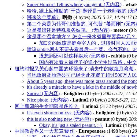
Super Humor! Tell us where you get it. (无内容)
-
what
哈哈, 跟上回谁贴的"干货"翻译是一个老师教的 (无
哪来这个菜单?
-
啊撒
(4 bytes)
2005-5-27, 14:44:17
(2
第二个菜是为伟哥们准备的. 可代替 “萎而刚” (无内
这是餐馆还是特殊服务妓院。 (无内容)
-
meteor
(0 b
这是哪个温拿地方？ 怎么一份水煮里脊要卖42
加E文的应该是挺会宰人的，过段时间人民币
建议rabbits网友不要去看最后一个菜。会气死的。:P 
没想到还可以这样娱乐 (无内容)
-
rabbits
(0 by
国内有次看人举牌子护送小学生过马路，中文写的是
纽约时报又关心起中国的环境来了:消失中的敦煌月湾湖
当地政府及旅游公司已经为此花费了超过500万人
About 5 years ago, there was more grass around the pon
it's already a miracle to have a lake in the middle of 
Surreal (无内容)
-
Enlighten
(0 bytes)
2005-5-27, 11:32
Nice photo. (无内容)
-
Latino2
(0 bytes)
2005-5-27, 11
网上新闻的生命期限是多长？
-
Latino2
(3132 bytes)
2005-
It's even shorter on xys. (无内容)
-
Enlighten
(0 bytes)
2
this is also nothing new (无内容)
-
peanut
(0 bytes)
200
Okay, it's just a staled peanut. :-)
-
Latino2
(4 byte
中国教育界又一大悲哀/硬伤
-
Europeanese
(1498 bytes)
20