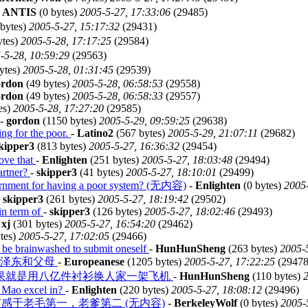
-
ANTIS
(0 bytes)
2005-5-27, 17:33:06
(29485)
bytes)
2005-5-27, 15:17:32
(29431)
ytes)
2005-5-28, 17:17:25
(29584)
-5-28, 10:59:29
(29563)
ytes)
2005-5-28, 01:31:45
(29539)
ordon
(49 bytes)
2005-5-28, 06:58:53
(29558)
ordon
(49 bytes)
2005-5-28, 06:58:33
(29557)
es)
2005-5-28, 17:27:20
(29585)
-
gordon
(1150 bytes)
2005-5-29, 09:59:25
(29638)
ing for the poor.
-
Latino2
(567 bytes)
2005-5-29, 21:07:11
(29682)
kipper3
(813 bytes)
2005-5-27, 16:36:32
(29454)
rove that
-
Enlighten
(251 bytes)
2005-5-27, 18:03:48
(29494)
artner?
-
skipper3
(41 bytes)
2005-5-27, 18:10:01
(29499)
ernment for having a poor system? (无内容)
-
Enlighten
(0 bytes)
2005-
-
skipper3
(261 bytes)
2005-5-27, 18:19:42
(29502)
in term of
-
skipper3
(126 bytes)
2005-5-27, 18:02:46
(29493)
-
xj
(301 bytes)
2005-5-27, 16:54:20
(29462)
tes)
2005-5-27, 17:02:05
(29466)
to be brainwashed to submit oneself
-
HunHunSheng
(263 bytes)
2005-
毛泽东和父母
-
Europeanese
(1205 bytes)
2005-5-27, 17:22:25
(29478
成果就是用八亿件衬衫换人家一架飞机
-
HunHunSheng
(110 bytes)
2
s Mao excel in?
-
Enlighten
(220 bytes)
2005-5-27, 18:08:12
(29496)
感于老毛第一，老爹第二 (无内容)
-
BerkeleyWolf
(0 bytes)
2005-