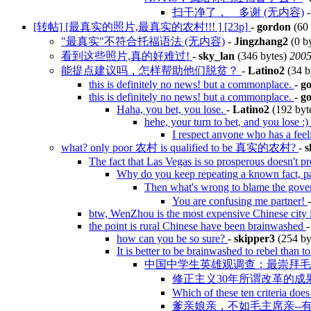
扫干净了， 多谢 (无内容)
[转帖] [最真实的照片,最真实的农村!!! ] [23p]
-
gordon
(60 
"最真实"不符合托福语法 (无内容)
-
Jingzhang2
(0 b
看到这些照片,真的好难过!
-
sky_lan
(346 bytes)
2005
能提点建议吗，怎样帮助他们脱贫？
-
Latino2
(34 b
this is definitely no news! but a commonplace.
-
g
this is definitely no news! but a commonplace.
-
g
Haha, you bet, you lose.
-
Latino2
(192 byt
hehe, your turn to bet, and you lose :)
I respect anyone who has a feel
what? only poor 农村 is qualified to be 真实的农村?
-
s
The fact that Las Vegas is so prosperous doesn't p
Why do you keep repeating a known fact, p
Then what's wrong to blame the gov
You are confusing me partner!
btw, WenZhou is the most expensive Chinese city 
the point is rural Chinese have been brainwashed
how can you be so sure?
-
skipper3
(254 by
It is better to be brainwashed to rebel than 
中国中学生英雄观调查：最崇拜
修正主义30年所谓改革的
Which of these ten criteria doe
爹亲娘亲，不如毛主席亲--有