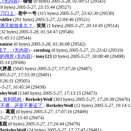
(无内容)
-
聊斋
(0 bytes)
2005-5-28, 01:49:51
(29545)
0 bytes)
2005-5-27, 23:15:44
(29527)
在刀口上
-
老中一号
(315 bytes)
2005-5-27, 23:42:30
(29530)
hfire
(291 bytes)
2005-5-27, 22:04:46
(29521)
萄酒又能放多久？
-
笑笑
(1 bytes)
2005-5-27, 20:14:45
(29514)
(32 bytes)
2005-5-28, 01:54:47
(29546)
01:45:11
(29544)
eanese
(0 bytes)
2005-5-28, 01:36:08
(29542)
。 (无内容)
-
cornbug
(0 bytes)
2005-5-27, 21:23:42
(29519)
用意 (无内容)
-
tony123
(0 bytes)
2005-5-27, 18:08:48
(29498)
35:14
(29506)
大胖星
(5045 bytes)
2005-5-27, 17:37:26
(29487)
005-5-27, 17:53:39
(29491)
8:26:31
(29505)
-5-27, 16:45:34
(29458)
eleyWolf
(1340 bytes)
2005-5-27, 17:13:15
(29473)
题，有利民科
-
BerkeleyWolf
(303 bytes)
2005-5-27, 17:20:38
(29476)
想不通，还是不要证了
-
BerkeleyWolf
(12 bytes)
2005-5-27, 19:14:1
)
-
葛观
(0 bytes)
2005-5-27, 17:07:16
(29469)
5-27, 17:15:45
(29474)
葛观
(0 bytes)
2005-5-27, 17:24:44
(29479)
BerkeleyWolf
(24 bytes)
2005-5-27, 17:27:45
(29481)