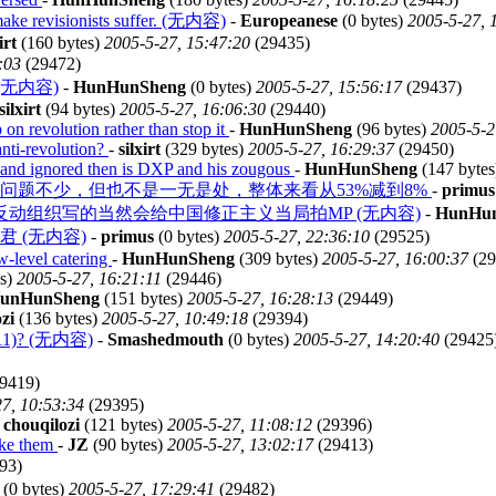
 make revisionists suffer. (无内容)
-
Europeanese
(0 bytes)
2005-5-27, 
irt
(160 bytes)
2005-5-27, 15:47:20
(29435)
:03
(29472)
rm (无内容)
-
HunHunSheng
(0 bytes)
2005-5-27, 15:56:17
(29437)
silxirt
(94 bytes)
2005-5-27, 16:06:30
(29440)
on revolution rather than stop it
-
HunHunSheng
(96 bytes)
2005-5-2
anti-revolution?
-
silxirt
(329 bytes)
2005-5-27, 16:29:37
(29450)
 and ignored then is DXP and his zougous
-
HunHunSheng
(147 byte
问题不少，但也不是一无是处，整体来看从53%减到8%
-
primus
动组织写的当然会给中国修正主义当局拍MP (无内容)
-
HunHu
 (无内容)
-
primus
(0 bytes)
2005-5-27, 22:36:10
(29525)
w-level catering
-
HunHunSheng
(309 bytes)
2005-5-27, 16:00:37
(29
es)
2005-5-27, 16:21:11
(29446)
unHunSheng
(151 bytes)
2005-5-27, 16:28:13
(29449)
zi
(136 bytes)
2005-5-27, 10:49:18
(29394)
(911)? (无内容)
-
Smashedmouth
(0 bytes)
2005-5-27, 14:20:40
(29425
9419)
7, 10:53:34
(29395)
-
chouqilozi
(121 bytes)
2005-5-27, 11:08:12
(29396)
ake them
-
JZ
(90 bytes)
2005-5-27, 13:02:17
(29413)
93)
(0 bytes)
2005-5-27, 17:29:41
(29482)