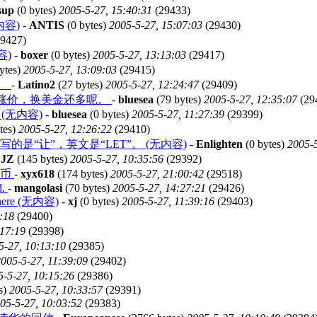
sup
(0 bytes)
2005-5-27, 15:40:31
(29433)
内容)
-
ANTIS
(0 bytes)
2005-5-27, 15:07:03
(29430)
9427)
容)
-
boxer
(0 bytes)
2005-5-27, 13:13:03
(29417)
ytes)
2005-5-27, 13:09:03
(29415)
元？
-
Latino2
(27 bytes)
2005-5-27, 12:24:47
(29409)
涨价，换美金还多呢。
-
bluesea
(79 bytes)
2005-5-27, 12:35:07
(29
(无内容)
-
bluesea
(0 bytes)
2005-5-27, 11:27:39
(29399)
tes)
2005-5-27, 12:26:22
(29410)
“让”，英文是“LET”。 (无内容)
-
Enlighten
(0 bytes)
2005-5
-
JZ
(145 bytes)
2005-5-27, 10:35:56
(29392)
民币
-
xyx618
(174 bytes)
2005-5-27, 21:00:42
(29518)
d.
-
mangolasi
(70 bytes)
2005-5-27, 14:27:21
(29426)
nowhere (无内容)
-
xj
(0 bytes)
2005-5-27, 11:39:16
(29403)
:18
(29400)
:17:19
(29398)
5-27, 10:13:10
(29385)
005-5-27, 11:39:09
(29402)
5-5-27, 10:15:26
(29386)
s)
2005-5-27, 10:33:57
(29391)
05-5-27, 10:03:52
(29383)