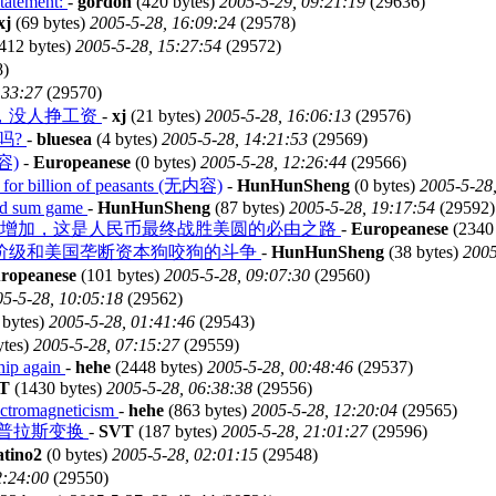
statement:
-
gordon
(420 bytes)
2005-5-29, 09:21:19
(29636)
xj
(69 bytes)
2005-5-28, 16:09:24
(29578)
412 bytes)
2005-5-28, 15:27:54
(29572)
8)
:33:27
(29570)
，没人挣工资
-
xj
(21 bytes)
2005-5-28, 16:06:13
(29576)
吗?
-
bluesea
(4 bytes)
2005-5-28, 14:21:53
(29569)
内容)
-
Europeanese
(0 bytes)
2005-5-28, 12:26:44
(29566)
h for billion of peasants (无内容)
-
HunHunSheng
(0 bytes)
2005-5-28,
xed sum game
-
HunHunSheng
(87 bytes)
2005-5-28, 19:17:54
(29592)
幅增加，这是人民币最终战胜美圆的必由之路
-
Europeanese
(2340
阶级和美国垄断资本狗咬狗的斗争
-
HunHunSheng
(38 bytes)
2005
ropeanese
(101 bytes)
2005-5-28, 09:07:30
(29560)
5-5-28, 10:05:18
(29562)
 bytes)
2005-5-28, 01:41:46
(29543)
ytes)
2005-5-28, 07:15:27
(29559)
ship again
-
hehe
(2448 bytes)
2005-5-28, 00:48:46
(29537)
T
(1430 bytes)
2005-5-28, 06:38:38
(29556)
ectromagneticism
-
hehe
(863 bytes)
2005-5-28, 12:20:04
(29565)
拉普拉斯变换
-
SVT
(187 bytes)
2005-5-28, 21:01:27
(29596)
atino2
(0 bytes)
2005-5-28, 02:01:15
(29548)
2:24:00
(29550)