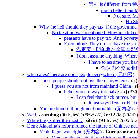
崇拜 is different from 亲
much better than Ma
Not sure. Ma
Hu Sh
Why the hell should they pay tax, if the governme
No taxation was mentioned. How much tax 
peasants have to pay tax. Anti-povert
Exemption? They do not have the ta
温家宝：明年将在全国全部免征
I don't assume anything. Whe
I have to assume you h
你认为不交农业
who cares? there are poor people everywhere (无内容)
Those people should not live there anywhere
-
xj
(
I guess you are not from mainland China
-
s
hehe, you are way too naive
-
xj
(330 
I can feel that black humor, but 
it just says Henan didn't
You are honest, though not honorable. (无内容)
-
Well,
-
cornbug
(90 bytes)
2005-5-27, 16:12:08
(29443)
While they suffer the most...
-
silxirt
(94 bytes)
2005-5-2
Deng Xiaoping's reform ruined the future of Chinese pe
Yeah, fagus was right. (无内容)
-
Europeanese
(0
One day the upside-down history will be re