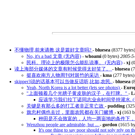
不懂物理,前来请教,这是篇好文章吗?
-
bluesea
(8377 bytes
No, it's a bad 文章 (无内容)
-
whoami
(0 bytes)
2005-5-
民科。理论上的极限怎么能乱说事。 (无内容)
-
xj
(0
读上海部分媒体的文章有时候觉得太好笑了。
-
bluesea
(7
挺喜欢南方人物周刊对斑竹的采访
-
kma
(277 bytes
skipper3说的话基本可以当做反话听,比如,农民.
-
bluesea
(8
Yeah, North Korea is a lot better (lets see photos)
-
Euro
"上面顿着几个光膀子黄皮肤的汉子，在打牌。"
-
L
应该学习我们拉丁诺同志业余时间坚持灌水. (
关键是有那么多的打工者非正常亡故
-
pudding
(325
旗忠村偶也去过，里面农民都在关门赌博
-
xj
(163 b
种田是不会致富的，人均一两亩地的条件下
Wenzhou people are admirable, but ...
-
gordon
(1615 by
It's one thing to say poor should not soly rely on 