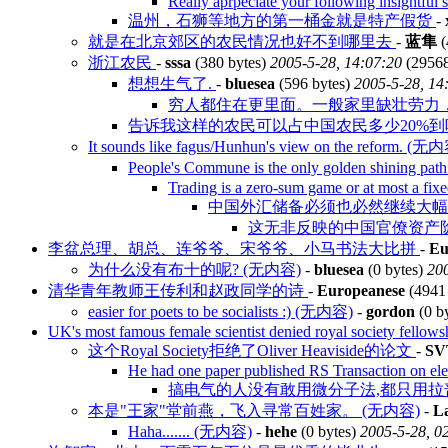
Really aprpeciate your following insightful 
温州，石狮等地方的第一桶金就是特产假货
-
就是在北京郊区的农民情况也好不到哪里去
-
蓝隼
(
浙江农民
-
sssa
(380 bytes)
2005-5-28, 14:07:20
(2956
想想生气了.
-
bluesea
(596 bytes)
2005-5-28, 14
穷人都住在更里面。一般家里缺壮劳力
告诉我这样的农民可以占中国农民多少20%到
It sounds like fagus/Hunhun's view on the reform. (无
People's Commune is the only golden shining pat
Trading is a zero-sum game or at most a fi
中国外汇储备必须也必然继续大
这无非反映的中国官僚资产
李盆总理、胡总、连爷爷、宋爷爷、小马书法大比拼
-
Eu
为什么没有布十的呢? (无内容)
-
bluesea
(0 bytes)
200
清华青年教师王传利和赵政同学的诗
-
Europeanese
(4941
easier for poets to be socialists :) (无内容)
-
gordon
(0 b
UK's most famous female scientist denied royal society fellow
这个Royal Society拒绝了Oliver Heaviside的论文
-
SV
He had one paper published RS Transaction on el
搞电气的人没有敢用微分子法,都只用
本是"王家"堂前燕，飞入寻常百姓家。 (无内容)
-
L
Haha....... (无内容)
-
hehe
(0 bytes)
2005-5-28, 0