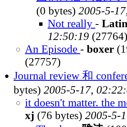
(0 bytes)
2005-5-17
Not really
-
Lati
12:50:19
(27764
An Episode
-
boxer
(1
(27757)
Journal review 和 conf
bytes)
2005-5-17, 02:22
it doesn't matter. the
xj
(76 bytes)
2005-5-1