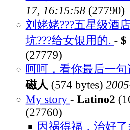
17, 16:15:58
(27790)
刘姥姥???五星级
坑???给女银用的.
-
$
(27779)
呵呵，看你最后一句
磁人
(574 bytes)
2005
My story
-
Latino2
(1
(27760)
因祸得福，治好了多