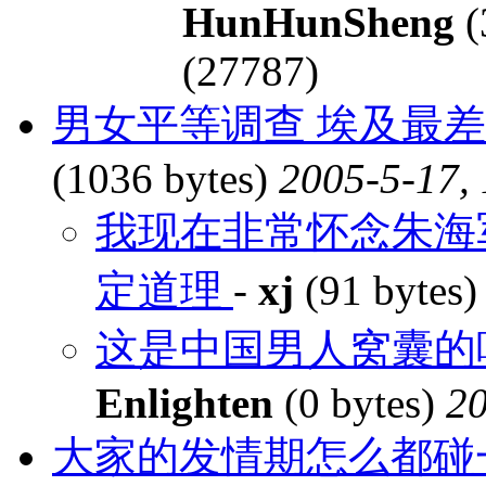
HunHunSheng
(
(27787)
男女平等调查 埃及最差 中
(1036 bytes)
2005-5-17,
我现在非常怀念朱海
定道理
-
xj
(91 bytes
这是中国男人窝囊的唯
Enlighten
(0 bytes)
20
大家的发情期怎么都碰