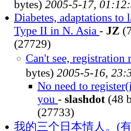
bytes)
2005-5-17, 01:12
Diabetes, adaptations to 
Type II in N. Asia
-
JZ
(7
(27729)
Can't see, registrati
bytes)
2005-5-16, 23:
No need to register(i
you
-
slashdot
(48 
(27733)
我的三个日本情人。(