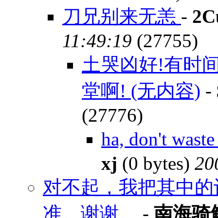
刀兄别来无恙
-
2C
11:49:19
(27755)
土哭凶好!有时
堂啊! (无内容)
-
(27776)
ha, don't was
xj
(0 bytes)
20
对不起，我把其中的
准。谢谢。
-
南海骑