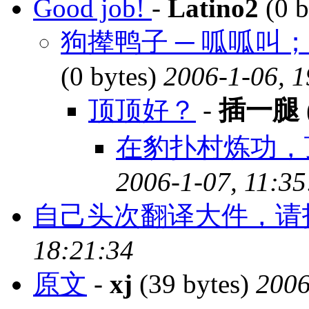
Good job!
-
Latino2
(0 b
狗撵鸭子 ─ 呱呱叫； 大
(0 bytes)
2006-1-06, 1
顶顶好？
-
插一腿
在豹扑村炼功，
2006-1-07, 11:35
自己头次翻译大件，请
18:21:34
原文
-
xj
(39 bytes)
2006