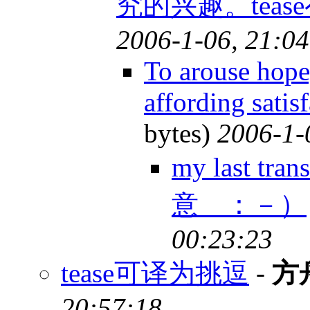
究的兴趣。tea
2006-1-06, 21:04
To arouse hope,
affording satisf
bytes)
2006-1-
my last tr
意 ：－）
00:23:23
tease可译为挑逗
-
方
20:57:18