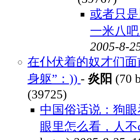
或者只是
一米八吧？
2005-8-25
在仆伏着的奴才们面
身躯”：))
-
炎阳
(70 
(39725)
中国俗话说：狗眼
眼里怎么看，人不ca