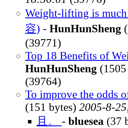
Weight-lifting is muc
容)
-
HunHunSheng
(
(39771)
Top 18 Benefits of Wei
HunHunSheng
(1505
(39764)
To improve the odds o
(151 bytes)
2005-8-25
且。
-
bluesea
(37 