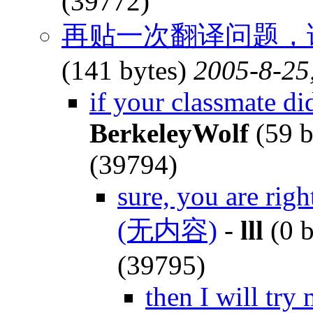
(39772)
再贴一次翻译问题，
(141 bytes)
2005-8-25
if your classmate di
BerkeleyWolf
(59 b
(39794)
sure, you are righ
(无内容)
-
lll
(0 b
(39795)
then I will try