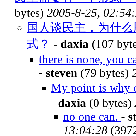
bytes)
2005-8-25, 02:54
国人谈民主，为什么
式？
-
daxia
(107 byt
there is none, you c
-
steven
(79 bytes)
My point is why
-
daxia
(0 bytes)
no one can.
-
s
13:04:28
(397