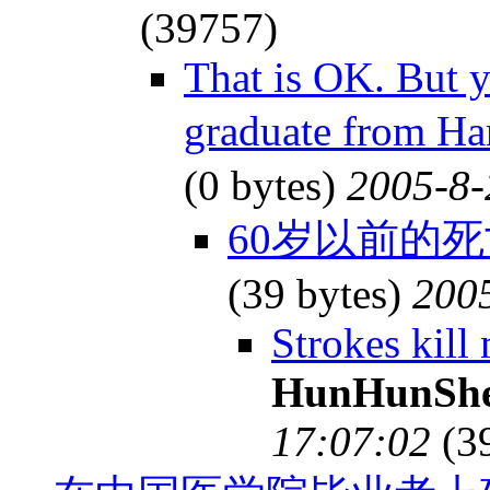
(39757)
That is OK. But y
graduate from 
(0 bytes)
2005-8-
60岁以前的
(39 bytes)
2005
Strokes kill
HunHunSh
17:07:02
(3