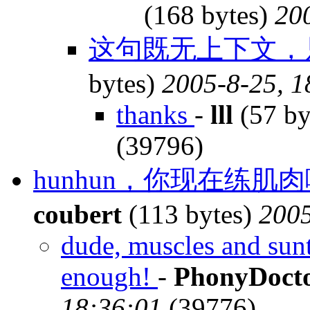
(168 bytes)
20
这句既无上下文，
bytes)
2005-8-25, 1
thanks
-
lll
(57 by
(39796)
hunhun，你现在练
coubert
(113 bytes)
2005
dude, muscles and sunta
enough!
-
PhonyDoct
18:36:01
(39776)