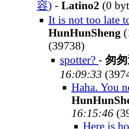
容)
-
Latino2
(0 by
It is not too late
HunHunSheng
(
(39738)
spotter?
-
匆匆
16:09:33
(397
Haha. You n
HunHunSh
16:15:46
(3
Here is h