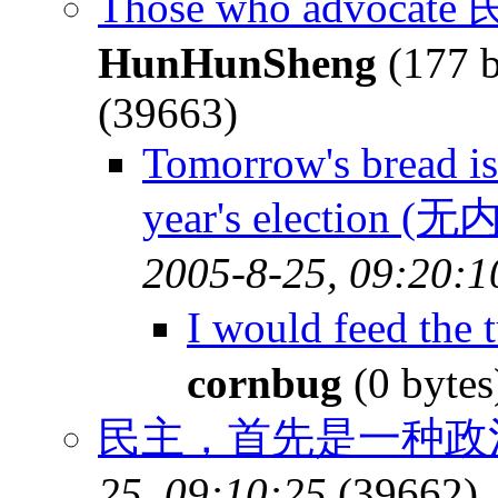
Those who advocate 民
HunHunSheng
(177 b
(39663)
Tomorrow's bread i
year's election (
2005-8-25, 09:20:1
I would feed the
cornbug
(0 byte
民主，首先是一种政
25, 09:10:25
(39662)