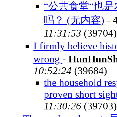
“公共食堂“也
吗？ (无内容)
-
11:31:53
(39704)
I firmly believe h
wrong
-
HunHunSh
10:52:24
(39684)
the household res
proven short sig
11:30:26
(39703)