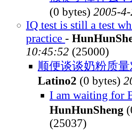
(0 bytes)
2005-4-
IQ test is still a test
practice
-
HunHunSh
10:45:52
(25000)
顺便谈谈奶粉质量对IQ
Latino2
(0 bytes)
2
I am waiting fo
HunHunSheng
(
(25037)