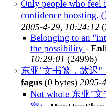
Only people who feel i
confidence boosting
2005-4-29, 10:24:12
(
Belonging to an "int
the possibility
-
Enl
10:29:01
(24996)
东亚"文书繁，故迟"
fagus
(0 bytes)
2005-4
Not whole 东亚"