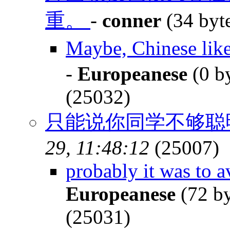
重。
-
conner
(34 byt
Maybe, Chinese lik
-
Europeanese
(0 b
(25032)
只能说你同学不够聪
29, 11:48:12
(25007)
probably it was to a
Europeanese
(72 b
(25031)