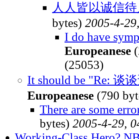
人人皆以诚信待
bytes)
2005-4-29
I do have symp
Europeanese
(
(25053)
It should be "
Europeanese
(790 byt
There are some error
bytes)
2005-4-29, 0
Working-Class Hero? NBA