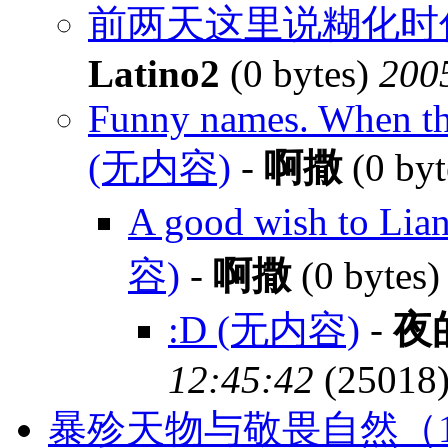
前两天这里说糊化时你
Latino2
(0 bytes)
200
Funny names. When th
(无内容)
-
啊撒
(0 byt
A good wish to Lia
容)
-
啊撒
(0 bytes
:D (无内容)
-
夜
12:45:42
(25018
暴殄天物与敬畏自然（