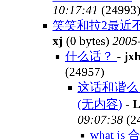
10:17:41
(24993
笑笑和拉2最近不
xj
(0 bytes)
2005-
什么话？
-
jx
(24957)
这话和谐么
(无内容)
-
L
09:07:38
(2
what i