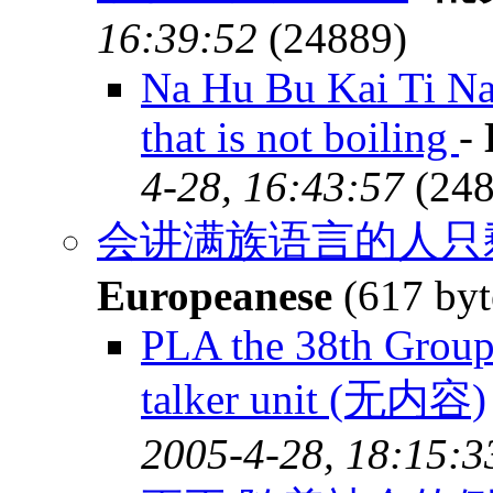
16:39:52
(24889)
Na Hu Bu Kai Ti Na 
that is not boiling
-
4-28, 16:43:57
(248
会讲满族语言的人只剩
Europeanese
(617 byt
PLA the 38th Group
talker unit (无内容)
2005-4-28, 18:15:3