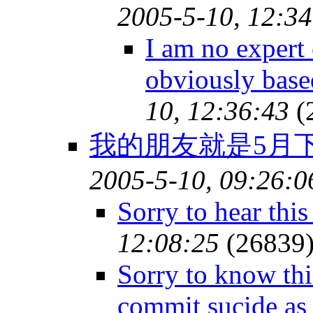
2005-5-10, 12:34
I am no expert 
obviously bas
10, 12:36:43
(
我的朋友就是5月
2005-5-10, 09:26:0
Sorry to hear thi
12:08:25
(26839
Sorry to know thi
commit sucide as