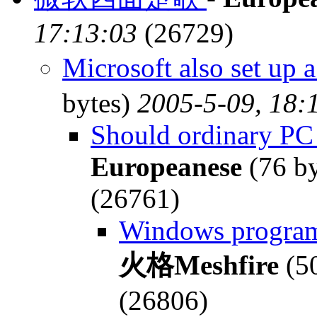
17:13:03
(26729)
Microsoft also set up 
bytes)
2005-5-09, 18:
Should ordinary PC 
Europeanese
(76 b
(26761)
Windows program
火格Meshfire
(50
(26806)