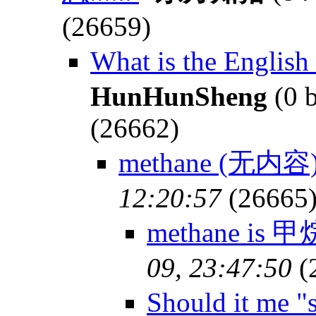
(26659)
What is the Engli
HunHunSheng
(0 
(26662)
methane (无内容
12:20:57
(26665
methane is 
09, 23:47:50
(
Should it me