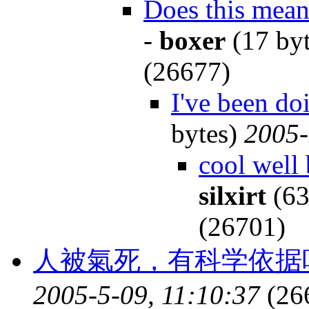
Does this mean 
-
boxer
(17 by
(26677)
I've been do
bytes)
2005-
cool well 
silxirt
(63
(26701)
人被氣死，有科学依据吗?
2005-5-09, 11:10:37
(26