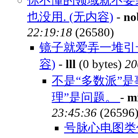
你不懂的领域就不要
也没用. (无内容)
-
no
22:19:18
(26580)
镜子就爱弄一堆引
容)
-
lll
(0 bytes)
20
不是“多数派”是
理”是问题。
-
m
23:45:36
(26596
号脉心电图类似，就