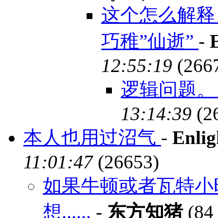
这个怎么解释
巧稚”仙逝”
-
12:55:19
(266
逻辑问题
13:14:39
(2
本人也用过沼气
-
Enlig
11:01:47
(26653)
如果牛顿或者瓦特小
想......
-
东方知猪
(84 