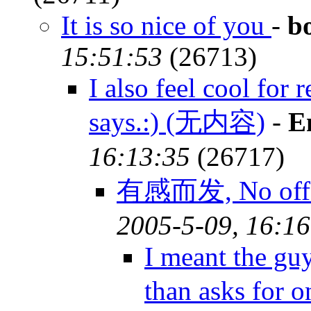
It is so nice of you
-
b
15:51:53
(26713)
I also feel cool fo
says.:) (无内容)
-
E
16:13:35
(26717)
有感而发, No off
2005-5-09, 16:16
I meant the gu
than asks for