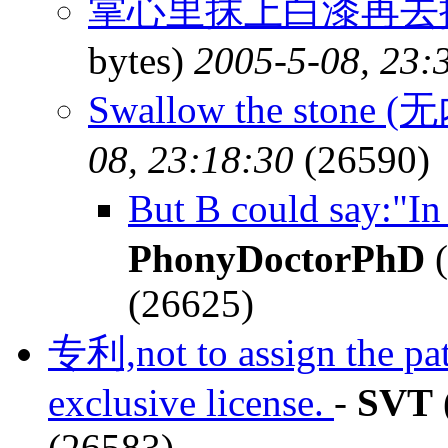
掌心里抹上白漆再去摸
bytes)
2005-5-08, 23:
Swallow the stone 
08, 23:18:30
(26590)
But B could say:"I
PhonyDoctorPhD
(
(26625)
专利,not to assign the pate
exclusive license.
-
SVT
(26583)