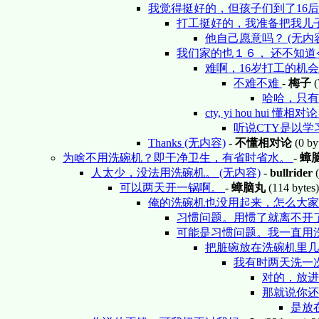
我觉得挺好的，但孩子们到了16
打工挺好的，我准备把我儿
他自己愿意吗？ (无内
我们家的也１６， 还不知道今
难啊，16岁打工的机会
不难不难
-
梅子
(
哈哈，只有
cty, yi hou hui 懂相
听说CTY是以学习
Thanks (无内容)
-
不懂相对论
(0 by
为啥不用洗碗机？即干净卫生，有省时省水。
-
蟑
人太少，没法用洗碗机。 (无内容)
-
bullrider
(
可以两天开一锅啊。
-
蟑脑丸
(114 bytes
俺的洗碗机也没用起来，怎么大家都
习惯问题。用惯了就离不开
可能是习惯问题。我一直用洗
把脏碗放在洗碗机里
我有时两天洗一次
对的，放
那就说你还
是放