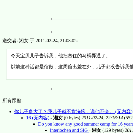
送交者: 湘女 于 2011-02-24, 21:08:05:
今天宝贝儿子告诉我，他把塞住的马桶弄通了。
以前这种活都是倌做，这周倌出差在外，儿子都没告诉我
所有跟贴:
你儿子多大了？我儿子就不肯洗碗，说他不会。 (无内容)
16 (无内容)
-
湘女
(0 bytes)
2011-02-24, 22:16:14
(552
Do you know any good summer camp for 16 yea
Interlochen and SIG
-
湘女
(129 bytes)
2011