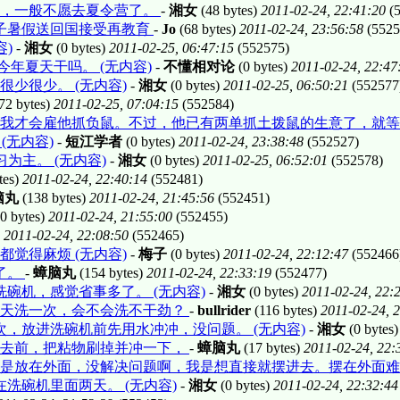
后，一般不愿去夏令营了。
-
湘女
(48 bytes)
2011-02-24, 22:41:20
(5
子暑假送回国接受再教育
-
Jo
(68 bytes)
2011-02-24, 23:56:58
(5525
容)
-
湘女
(0 bytes)
2011-02-25, 06:47:15
(552575)
年夏天干吗。 (无内容)
-
不懂相对论
(0 bytes)
2011-02-24, 22:47
很少很少。 (无内容)
-
湘女
(0 bytes)
2011-02-25, 06:50:21
(552577
72 bytes)
2011-02-25, 07:04:15
(552584)
我才会雇他抓负鼠。不过，他已有两单抓土拨鼠的生意了，就等开
对论 (无内容)
-
短江学者
(0 bytes)
2011-02-24, 23:38:48
(552527)
为主。 (无内容)
-
湘女
(0 bytes)
2011-02-25, 06:52:01
(552578)
tes)
2011-02-24, 22:40:14
(552481)
脑丸
(138 bytes)
2011-02-24, 21:45:56
(552451)
0 bytes)
2011-02-24, 21:55:00
(552455)
)
2011-02-24, 22:08:50
(552465)
觉得麻烦 (无内容)
-
梅子
(0 bytes)
2011-02-24, 22:12:47
(552466
了。
-
蟑脑丸
(154 bytes)
2011-02-24, 22:33:19
(552477)
碗机，感觉省事多了。 (无内容)
-
湘女
(0 bytes)
2011-02-24, 22:
几天洗一次，会不会洗不干劲？
-
bullrider
(116 bytes)
2011-02-24, 
，放进洗碗机前先用水冲冲，没问题。 (无内容)
-
湘女
(0 bytes
进去前，把粘物刷掉并冲一下，
-
蟑脑丸
(17 bytes)
2011-02-24, 22:
是放在外面，没解决问题啊，我是想直接就摆进去。摆在外面难看
在洗碗机里面两天。 (无内容)
-
湘女
(0 bytes)
2011-02-24, 22:32:44