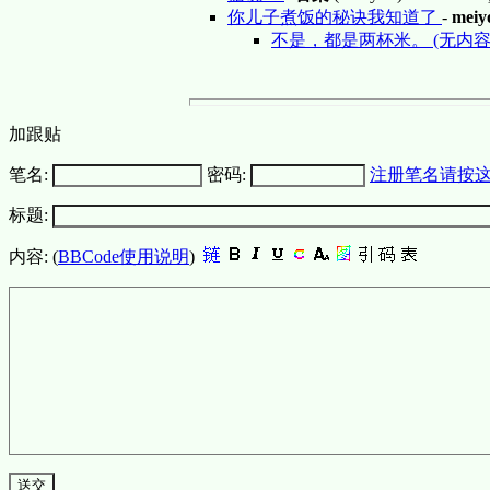
你儿子煮饭的秘诀我知道了
-
meiy
不是，都是两杯米。 (无内容
加跟贴
笔名:
密码:
注册笔名请按
标题:
内容: (
BBCode使用说明
)