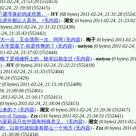
011-02-24, 21:53:29
(552453)
02-24, 21:19:50
(552415)
不通浑身起鸡皮疙瘩。
-
JFF
(68 bytes)
2011-02-24, 21:31:28
(5524
进步都让人高兴。 (无内容)
-
湘女
(0 bytes)
2011-02-24, 21:23:02
 bytes)
2011-02-24, 21:31:32
(552438)
-24, 21:35:43
(552442)
一点，又会漂亮一次。呵呵 (无内容)
-
梅子
(0 bytes)
2011-02-24
学里面了-你是咋整的？ (无内容)
-
meiyou
(0 bytes)
2011-02-24,
11-02-24, 21:37:02
(552444)
晚了是很难怀上的，除非以前生过 (无内容)
-
meiyou
(0 bytes)
201
)
-
JFF
(0 bytes)
2011-02-24, 21:22:23
(552418)
s)
2011-02-24, 21:11:33
(552404)
26:24
(552429)
女
(0 bytes)
2011-02-24, 21:15:18
(552409)
24, 21:09:06
(552401)
)
2011-02-24, 21:16:17
(552411)
(0 bytes)
2011-02-24, 21:18:04
(552413)
来的？ (无内容)
-
湘女
(0 bytes)
2011-02-24, 21:20:36
(552417)
ower of Tunisia
-
Zzz
(141 bytes)
2011-02-24, 21:34:51
(552441)
茉莉花只在中国有特殊意义。 (无内容)
-
湘女
(0 bytes)
2011-02-
的，以前也就知道有那么一个地方 (无内容)
-
Zzz
(0 bytes)
2011-0
, 21:30:06
(552434)