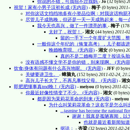
你说的不错，可我扭不过我妈
-
Jo
(32 bytes)
2
祝贺！家有小男子汉初长成 (无内容)
-
梅子
(0 bytes)
2011-
对你这话文绉绉地多有小资品位啊；对我这话狗屁
尽管儿子成熟晚，但还是一天一天成熟起来，每一点
我今天也高兴，做了一件漂亮的事
-
梅子
(178
太好了，祝贺！
-
湘女
(44 bytes)
2011-02
留的一手下一个年度扩大范围，整大
一般你这个年纪的（恢复高考），儿子都该进大
晚婚晚育呗。 (无内容)
-
湘女
(0 bytes)
20
真的不是二婚梅开二度？按说头胎
没有语感不懂文学不是你的错，别来现啊。 (无内容
饮食/身体有问题有什么高兴地呢。 (无内容)
-
JFF
(0 byte
关键要讲卫生。
-
蟑脑丸
(152 bytes)
2011-02-24, 21:
高兴儿子长大了，不再凡事找父母。 (无内容)
-
湘
即肥肥懂事真tmd晚！ (无内容)
-
meiyou
(0 bytes)
2011-02-
你最近好像性情变了不少。 (无内容)
-
湘女
(0 bytes
都是因为茉莉花革命的到来 (无内容)
-
meiyou
为什么叫茉莉花革命？这名字是怎么叫出
...jasmine has become the national fl
谢谢！我真是孤陋寡闻，以为
也就是最近看新闻知道
据说：
-
杏梁
(32 bytes)
2011-02-24