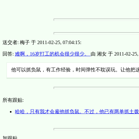
送交者: 梅子 于 2011-02-25, 07:04:15:
回答:
难啊，16岁打工的机会很少很少。
由 湘女 于 2011-02-25, 0
他可以抓负鼠，有工作经验，时间弹性不耽误玩。让他把
所有跟贴:
哈哈，只有我才会雇他抓负鼠。不过，他已有两单抓土拨鼠
加跟贴