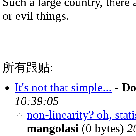
Such a large country, there
or evil things.
所有跟贴:
It's not that simple...
-
Do
10:39:05
non-linearity? oh, stat
mangolasi
(0 bytes)
2