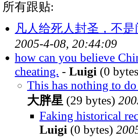
所有跟贴:
凡人给死人封圣，不是
2005-4-08, 20:44:09
how can you believe Chin
cheating.
-
Luigi
(0 byte
This has nothing to do 
大胖星
(29 bytes)
200
Faking historical rec
Luigi
(0 bytes)
2005