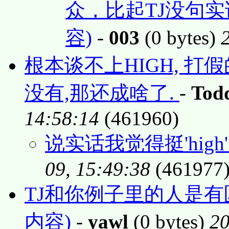
众，比起TJ没句实
容)
-
003
(0 bytes)
根本谈不上HIGH, 
没有,那还成啥了.
-
Tod
14:58:14
(461960)
说实话我觉得挺'high
09, 15:49:38
(461977
TJ和你例子里的人是有
内容)
-
yawl
(0 bytes)
20