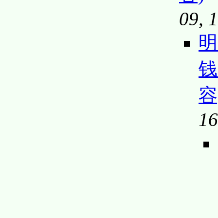
09, 
明
钱
容
16