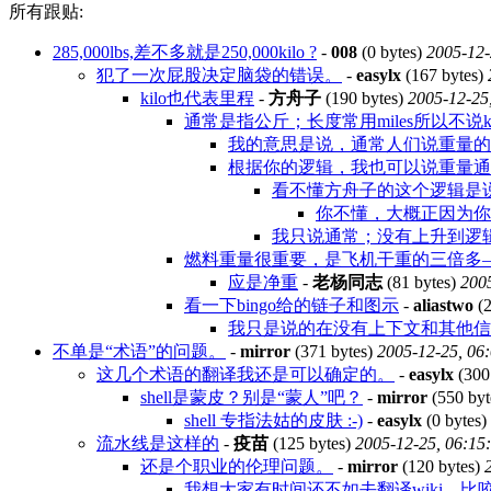
所有跟贴:
285,000lbs,差不多就是250,000kilo ?
-
008
(0 bytes)
2005-12-
犯了一次屁股决定脑袋的错误。
-
easylx
(167 bytes)
kilo也代表里程
-
方舟子
(190 bytes)
2005-12-25
通常是指公斤；长度常用miles所以不说kil
我的意思是说，通常人们说重量的时候用l
根据你的逻辑，我也可以说重量通常用l
看不懂方舟子的这个逻辑是
你不懂，大概正因为你
我只说通常；没有上升到逻
燃料重量很重要，是飞机干重的三倍多
应是净重
-
老杨同志
(81 bytes)
2005
看一下bingo给的链子和图示
-
aliastwo
(2
我只是说的在没有上下文和其他
不单是“术语”的问题。
-
mirror
(371 bytes)
2005-12-25, 06
这几个术语的翻译我还是可以确定的。
-
easylx
(300
shell是蒙皮？别是“蒙人”吧？
-
mirror
(550 byt
shell 专指法姑的皮肤 :-)
-
easylx
(0 bytes)
流水线是这样的
-
疫苗
(125 bytes)
2005-12-25, 06:15
还是个职业的伦理问题。
-
mirror
(120 bytes)
我想大家有时间还不如去翻译wiki，