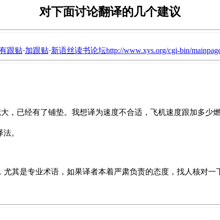
对下面讨论翻译的几个建议
有跟贴
·
加跟贴
·
新语丝读书论坛http://www.xys.org/cgi-bin/mainpage
就是指体积庞大，已经有了铺垫。我想译为速度不合适，飞机速度跟加多少燃料
业译法。
，尤其是专业术语，如果译者本着严肃负责的态度，找人核对一