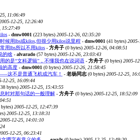
25, 11:06:49
2005-12-25, 12:26:40
, 15:27:49
os
-
dmw0001
(223 bytes)
2005-12-26, 02:35:20
bs或kilos,但很少用kilos说里程
-
dmw0001
(41 bytes)
2005-
bs所以不用kilos
-
方舟子
(0 bytes)
2005-12-26, 04:08:51
说的啥
-
alvarado
(57 bytes)
2005-12-26, 23:03:43
用的是“文科逻辑”，不懂我也在说词语
-
方舟子
(0 bytes)
2005-12
辑的高度
-
dmw0001
(0 bytes)
2005-12-26, 21:58:45
——这不是普通飞机或汽车！
-
老杨同志
(0 bytes)
2005-12-25, 16:
-12-25, 16:09:44
38 bytes)
2005-12-25, 15:43:55
信息时对那句话的一般理解
-
方舟子
(0 bytes)
2005-12-25, 18:52:09
:04:51
 bytes)
2005-12-25, 12:47:39
es)
2005-12-25, 13:18:31
2005-12-25, 14:01:10
:24
2005-12-25, 06:23:41
比咬文嚼字有意义的多。
-
easylx
(0 bytes)
2005-12-25, 12:49:20