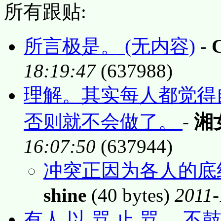
所有跟贴:
所言极是。 (无内容)
-
18:19:47
(637988)
理解。其实每人都觉得
否则就不会做了。
-
湘
16:07:50
(637944)
冲突正因为各人的底
shine
(40 bytes)
2011-
有人 以 骂 止 骂。 不鼓