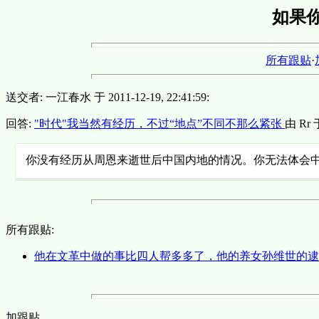
如果
所有跟贴
·
送交者: 一江春水 于 2011-12-19, 22:41:59:
回答:
"时代"我当然有经历，不过“地点”不同不那么紧张
由 Rr 于
你没有经历从周恩来逝世后中国内地的情况。你无法体会中
所有跟贴:
他在文革中做的事比四人帮多多了，他的养女孙维世的
加跟贴