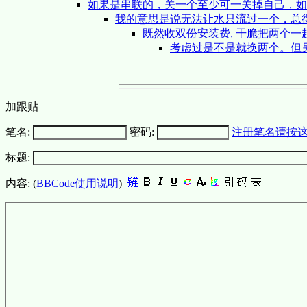
如果是串联的，关一个至少可一关掉自己，
我的意思是说无法让水只流过一个，总
既然收双份安装费, 干脆把两个一
考虑过是不是就换两个。但
加跟贴
笔名:
密码:
注册笔名请按
标题:
内容: (
BBCode使用说明
)