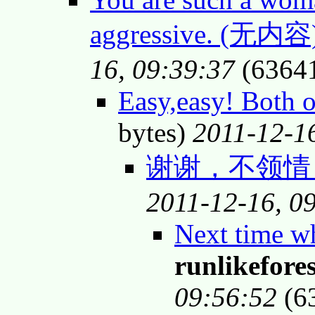
aggressive. (无内容
16, 09:39:37
(6364
Easy,easy! Both 
bytes)
2011-12-1
谢谢，不领情：
2011-12-16, 0
Next time wh
runlikefores
09:56:52
(6