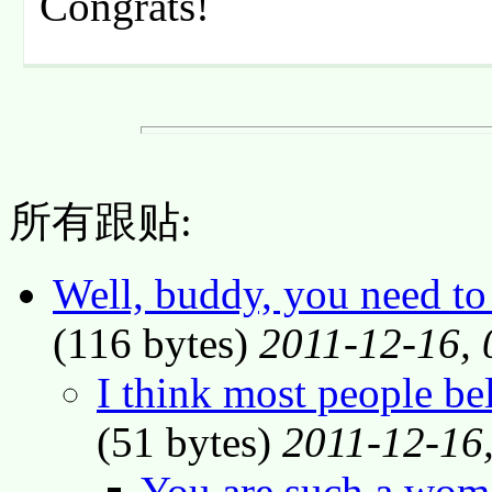
Congrats!
所有跟贴:
Well, buddy, you need to
(116 bytes)
2011-12-16, 
I think most people be
(51 bytes)
2011-12-16
You are such a woma