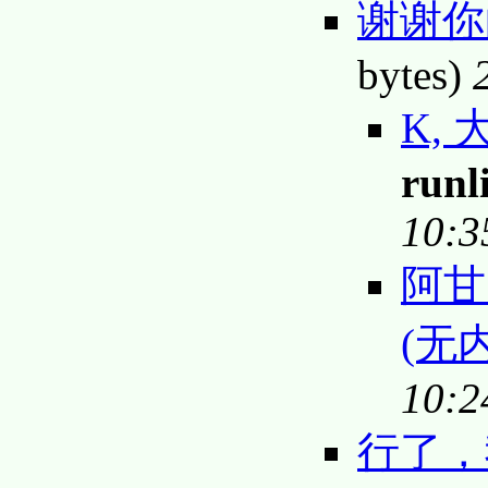
谢谢
bytes)
K,
runl
10:3
阿甘
(无
10:2
行了，