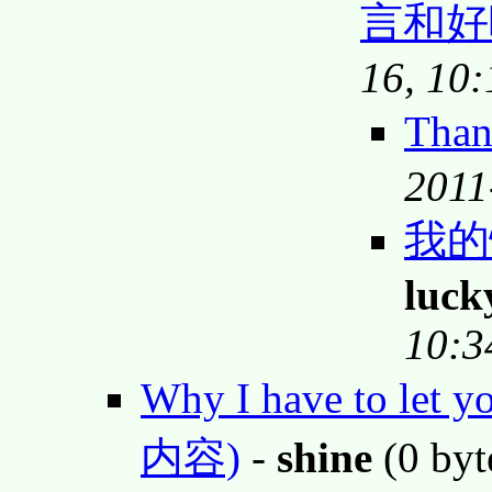
言和
16, 10
Tha
2011
我的
luck
10:3
Why I have to let y
内容)
-
shine
(0 byt