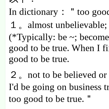
In dictionary：＂too goo
１。almost unbelievable; s
(*Typically: be ~; become
good to be true. When I fin
good to be true.
２。not to be believed or 
I'd be going on business t
too good to be true.＂