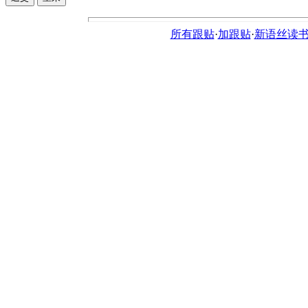
所有跟贴
·
加跟贴
·
新语丝读书论坛ht