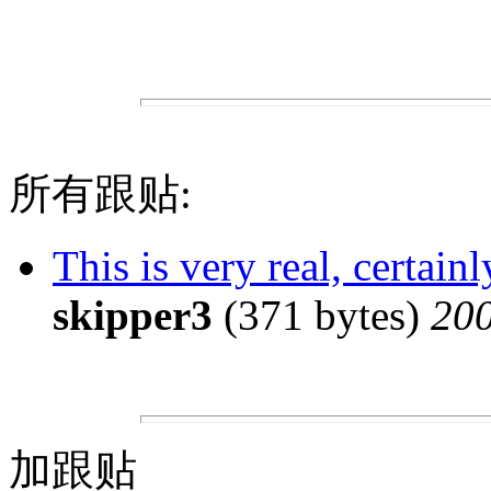
所有跟贴:
This is very real, certain
skipper3
(371 bytes)
200
加跟贴