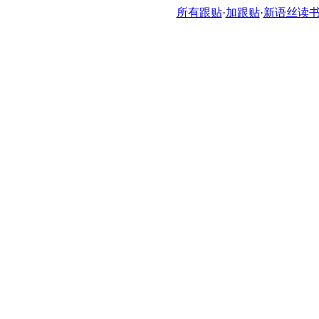
所有跟贴
·
加跟贴
·
新语丝读书论坛ht