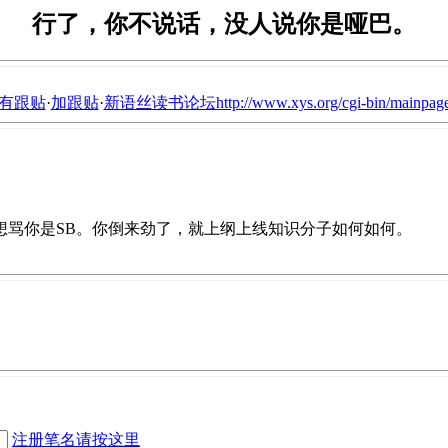
行了，你不说话，没人说你是哑巴。
有跟贴
·
加跟贴
·
新语丝读书论坛http://www.xys.org/cgi-bin/mainpage
想骂你是SB。你倒来劲了，就上纲上线知识分子如何如何。
注册笔名请按这里