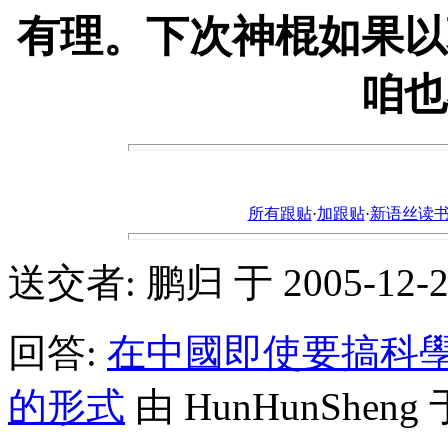
有理。下次神棍如果以
咱也
所有跟贴
·
加跟贴
·
新语丝读书论坛ht
送交者: 鹏归 于 2005-12-27,
回答:
在中國即使要搞科
的形式
由 HunHunSheng 于 