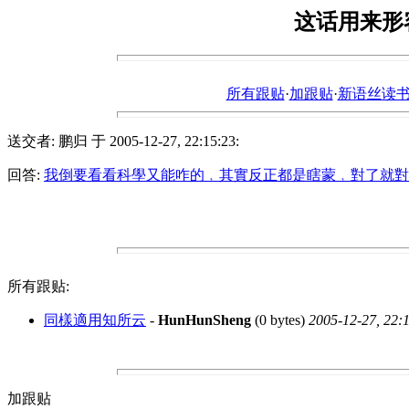
这话用来形
所有跟贴
·
加跟贴
·
新语丝读书论坛ht
送交者: 鹏归 于 2005-12-27, 22:15:23:
回答:
我倒要看看科學又能咋的﹐其實反正都是瞎蒙﹐對了就對
所有跟贴:
同樣適用知所云
-
HunHunSheng
(0 bytes)
2005-12-27, 22:
加跟贴