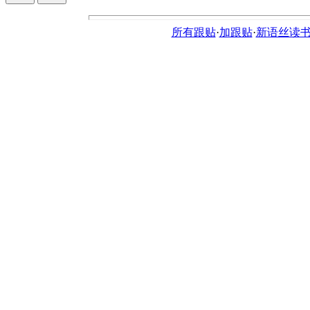
所有跟贴
·
加跟贴
·
新语丝读书论坛ht