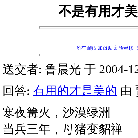
不是有用才美
所有跟贴
·
加跟贴
·
新语丝读书论坛ht
送交者: 鲁晨光 于 2004-12-2
回答:
有用的才是美的
由 贾
寒夜篝火，沙漠绿洲
当兵三年，母猪变貂禅