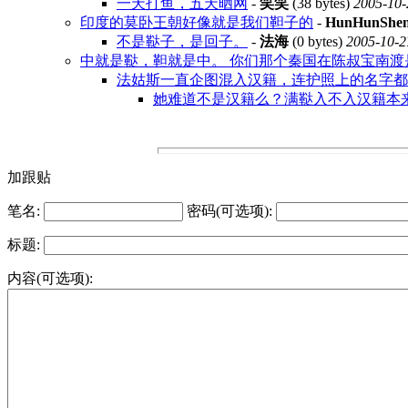
一天打鱼，五天晒网
-
笑笑
(38 bytes)
2005-10-
印度的莫卧王朝好像就是我们靼子的
-
HunHunShe
不是鞑子，是回子。
-
法海
(0 bytes)
2005-10-2
中就是鞑，靼就是中。 你们那个秦国在陈叔宝南渡
法姑斯一直企图混入汉籍，连护照上的名字都
她难道不是汉籍么？满鞑入不入汉籍本
加跟贴
笔名:
密码(可选项):
标题:
内容(可选项):