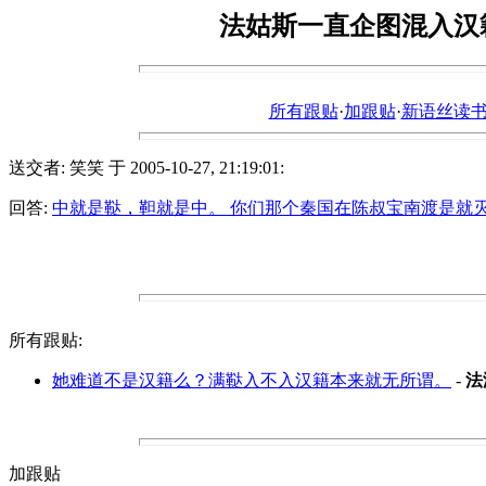
法姑斯一直企图混入汉
所有跟贴
·
加跟贴
·
新语丝读书论坛ht
送交者: 笑笑 于 2005-10-27, 21:19:01:
回答:
中就是鞑，靼就是中。 你们那个秦国在陈叔宝南渡是就
所有跟贴:
她难道不是汉籍么？满鞑入不入汉籍本来就无所谓。
-
法
加跟贴