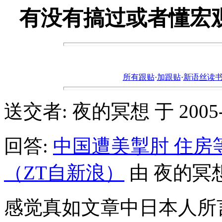
有没有搞过或者懂宏
所有跟贴
·
加跟贴
·
新语丝读书论坛ht
送交者: 夜的冥想 于 2005-4-2
回答:
中国遭美掣肘 住房
（ZT自新浪）
由 夜的冥想 于 
感觉真如文章中日本人所