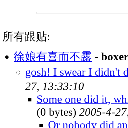
所有跟贴:
徐娘有喜而不露
-
boxe
gosh! I swear I didn't d
27, 13:33:10
Some one did it, wh
(0 bytes)
2005-4-27
Or nobody did an