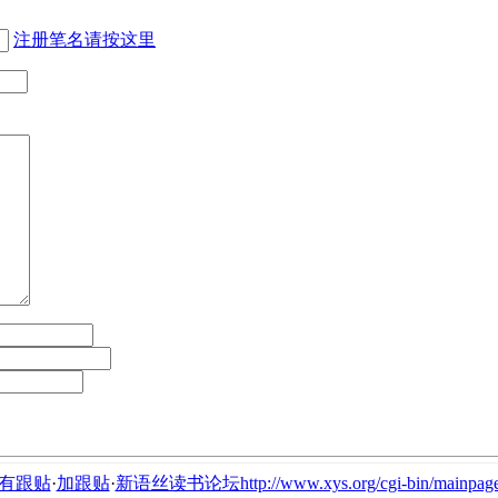
注册笔名请按这里
有跟贴
·
加跟贴
·
新语丝读书论坛http://www.xys.org/cgi-bin/mainpage