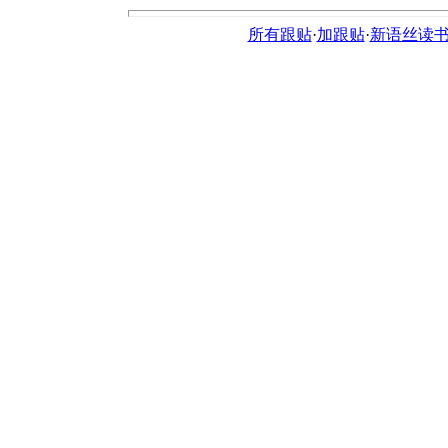
所有跟贴
·
加跟贴
·
新语丝读书论坛ht