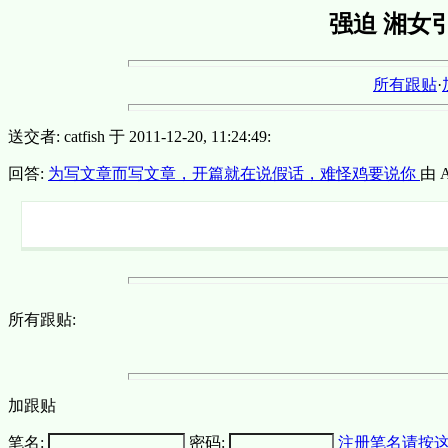
强迫 湘女引
所有跟贴
·
送交者: catfish 于 2011-12-20, 11:24:49:
回答:
为写文章而写文章，开篇就在说假话，难怪鸡要说你
由 A
所有跟贴:
加跟贴
笔名:
密码:
注册笔名请按