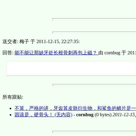
送交者: 梅子 于 2011-12-15, 22:27:35:
回答:
能不能让那缺牙处长根骨刺再包上磁？
由 cornbug 于 2011-
所有跟贴:
不算，严格的讲，牙齿算皮肤衍生物，和鲨鱼的鳞片是一家
因该是，硬骨头！ (无内容)
-
cornbug
(0 bytes)
2011-12-15,